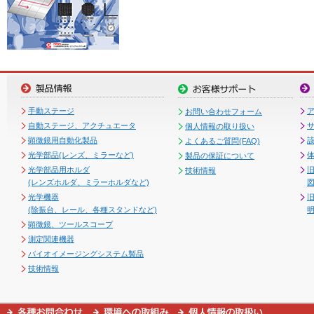
手動ステージ
お問い合わせフォーム
自動ステージ、アクチュエータ
個人情報の取り扱い
顕微鏡用自動化製品
よくあるご質問(FAQ)
光学部品(レンズ、ミラーなど)
製品の保証について
光学部品用ホルダ
技術情報
(レンズホルダ、ミラーホルダなど)
図
光学機器
(除振台、レール、各種スタンドなど)
顕微鏡、ツールスコープ
測定関連機器
バイオイメージングシステム製品
技術情報