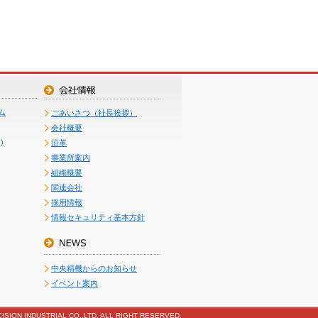
ム
ごあいさつ（社長挨拶）
会社概要
)
沿革
事業所案内
組織概要
関連会社
採用情報
情報セキュリティ基本方針
中央精機からのお知らせ
イベント案内
ISION INDUSTRIAL CO.,LTD. ALL RIGHT RESERVED.