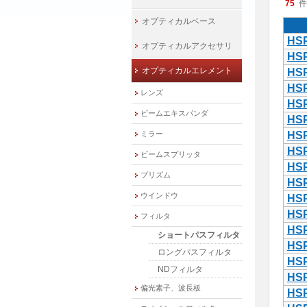
75
件
オプティカルベース
HSP
オプティカルアクセサリ
HSP
オプティカルエレメント
HSP
HSP
レンズ
HSP
ビームエキスパンダ
HSP
ミラー
HSP
HSP
ビームスプリッタ
HSP
プリズム
HSP
ウインドウ
HSP
HSP
フィルタ
HSP
ショートパスフィルタ
HSP
ロングパスフィルタ
HSP
NDフィルタ
HSP
偏光素子、波長板
HSP