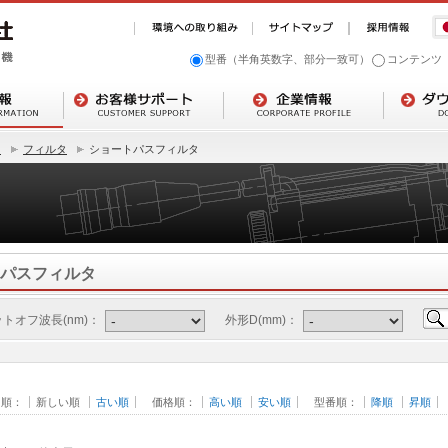
型番（半角英数字、部分一致可）
コンテンツ
ト
フィルタ
ショートパスフィルタ
パスフィルタ
トオフ波長(nm)：
外形D(mm)：
日順：
新しい順
古い順
価格順：
高い順
安い順
型番順：
降順
昇順