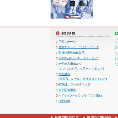
手動ステージ
自動ステージ、アクチュエータ
顕微鏡用自動化製品
光学部品(レンズ、ミラーなど)
光学部品用ホルダ
(レンズホルダ、ミラーホルダなど)
光学機器
(除振台、レール、各種スタンドなど)
顕微鏡、ツールスコープ
測定関連機器
バイオイメージングシステム製品
技術情報