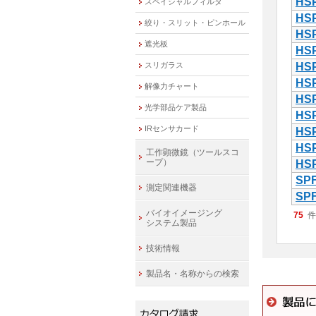
HSP
スペイシャルフィルタ
HSP
絞り・スリット・ピンホール
HSP
遮光板
HSP
スリガラス
HSP
HSP
解像力チャート
HSP
光学部品ケア製品
HSP
IRセンサカード
HSP
HSP
工作顕微鏡（ツールスコ
ープ）
HSP
SPF
測定関連機器
SPF
バイオイメージング
75
件
システム製品
技術情報
製品名・名称からの検索