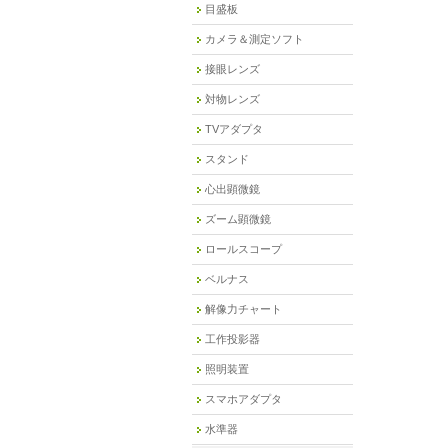
目盛板
カメラ＆測定ソフト
接眼レンズ
対物レンズ
TVアダプタ
スタンド
心出顕微鏡
ズーム顕微鏡
ロールスコープ
ベルナス
解像力チャート
工作投影器
照明装置
スマホアダプタ
水準器