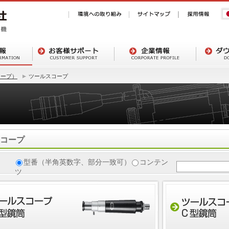
コープ）
ツールスコープ
コープ
型番（半角英数字、部分一致可）
コンテン
ツ