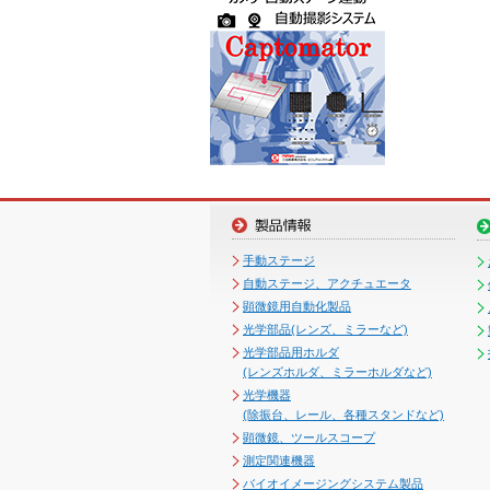
手動ステージ
自動ステージ、アクチュエータ
顕微鏡用自動化製品
光学部品(レンズ、ミラーなど)
光学部品用ホルダ
(レンズホルダ、ミラーホルダなど)
光学機器
(除振台、レール、各種スタンドなど)
顕微鏡、ツールスコープ
測定関連機器
バイオイメージングシステム製品