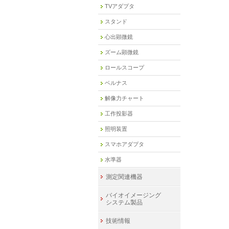
TVアダプタ
スタンド
心出顕微鏡
ズーム顕微鏡
ロールスコープ
ベルナス
解像力チャート
工作投影器
照明装置
スマホアダプタ
水準器
測定関連機器
バイオイメージング
システム製品
技術情報