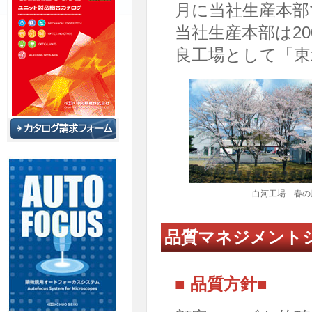
月に当社生産本部で
当社生産本部は20
良工場として「東
白河工場 春の
品質マネジメントシス
■ 品質方針■