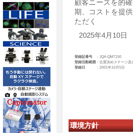
顧客ニーズを的確
期、コストを提供
ただく
2025年4月1
登録証番号
：
JQA-QM7150
登録活動範囲
：
位置決めステージ及
登録日
：
2001年10月5日
環境方針