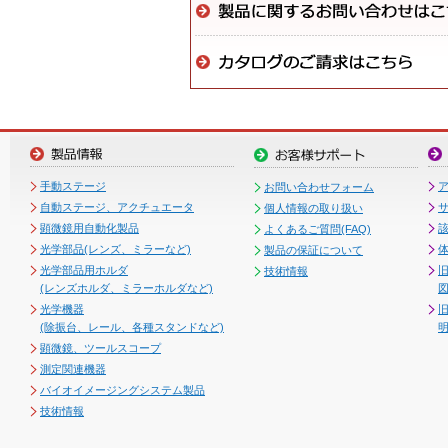
手動ステージ
お問い合わせフォーム
自動ステージ、アクチュエータ
個人情報の取り扱い
顕微鏡用自動化製品
よくあるご質問(FAQ)
光学部品(レンズ、ミラーなど)
製品の保証について
光学部品用ホルダ
技術情報
(レンズホルダ、ミラーホルダなど)
図
光学機器
(除振台、レール、各種スタンドなど)
顕微鏡、ツールスコープ
測定関連機器
バイオイメージングシステム製品
技術情報