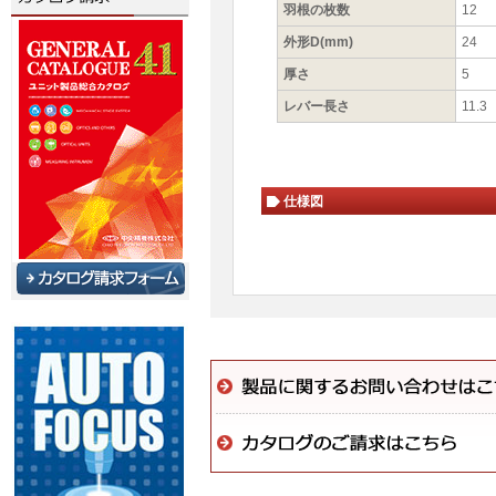
羽根の枚数
12
外形D(mm)
24
厚さ
5
レバー長さ
11.3
仕様図