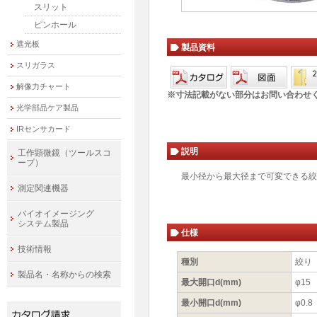
スリット
ピンホール
遮光板
製品資料
スリガラス
解像力チャート
※寸法記載がない部分はお問い合わせ
光学部品ケア製品
IRセンサカード
説明
工作顕微鏡（ツールスコ
ープ）
最小径から最大径まで可変できる絞
測定関連機器
バイオイメージング
システム製品
仕様
技術情報
種別
絞り
製品名・名称からの検索
最大開口d(mm)
φ15
最小開口d(mm)
φ0.8