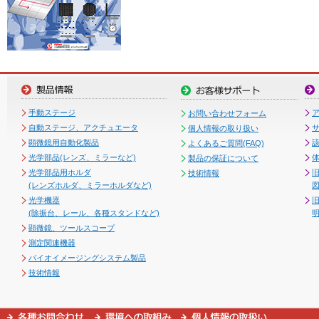
手動ステージ
お問い合わせフォーム
自動ステージ、アクチュエータ
個人情報の取り扱い
顕微鏡用自動化製品
よくあるご質問(FAQ)
光学部品(レンズ、ミラーなど)
製品の保証について
光学部品用ホルダ
技術情報
(レンズホルダ、ミラーホルダなど)
図
光学機器
(除振台、レール、各種スタンドなど)
顕微鏡、ツールスコープ
測定関連機器
バイオイメージングシステム製品
技術情報