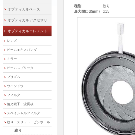
種別
絞り
オプティカルベース
最大開口d(mm)
φ15
オプティカルアクセサリ
オプティカルエレメント
レンズ
ビームエキスパンダ
ミラー
ビームスプリッタ
プリズム
ウインドウ
フィルタ
偏光素子、波長板
スペイシャルフィルタ
絞り・スリット・ピンホール
絞り