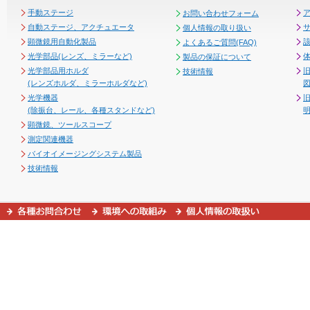
手動ステージ
お問い合わせフォーム
自動ステージ、アクチュエータ
個人情報の取り扱い
顕微鏡用自動化製品
よくあるご質問(FAQ)
光学部品(レンズ、ミラーなど)
製品の保証について
光学部品用ホルダ
技術情報
(レンズホルダ、ミラーホルダなど)
図
光学機器
(除振台、レール、各種スタンドなど)
顕微鏡、ツールスコープ
測定関連機器
バイオイメージングシステム製品
技術情報