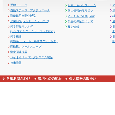
手動ステージ
お問い合わせフォーム
自動ステージ、アクチュエータ
個人情報の取り扱い
顕微鏡用自動化製品
よくあるご質問(FAQ)
光学部品(レンズ、ミラーなど)
製品の保証について
光学部品用ホルダ
技術情報
(レンズホルダ、ミラーホルダなど)
図
光学機器
(除振台、レール、各種スタンドなど)
顕微鏡、ツールスコープ
測定関連機器
バイオイメージングシステム製品
技術情報