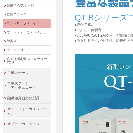
超薄型VBステージ
自動ステージ
QT-Bシリー
コントローラドライバ
●静かで速い。
●低振動で低騒音。
オートフォーカスシステム
●0.35A/0.75A/1.2Aのモータ電流
●低振動ドライバを搭載、従来のド
除振台
ツールスコープ
真直度測定機 ストレーター
TC-3
手動ステージ
自動ステージ
・アクチュエータ
顕微鏡用自動化製品
オートフォーカスシステ
ム
オプティカルベース