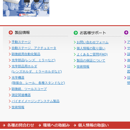
手動ステージ
お問い合わせフォーム
自動ステージ、アクチュエータ
個人情報の取り扱い
顕微鏡用自動化製品
よくあるご質問(FAQ)
光学部品(レンズ、ミラーなど)
製品の保証について
光学部品用ホルダ
技術情報
(レンズホルダ、ミラーホルダなど)
図
光学機器
(除振台、レール、各種スタンドなど)
顕微鏡、ツールスコープ
測定関連機器
バイオイメージングシステム製品
技術情報