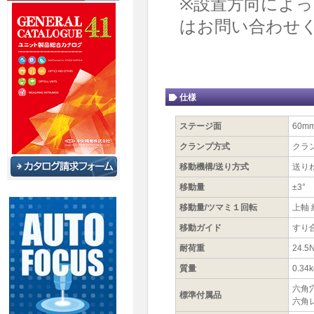
※設置方向によ
はお問い合わせ
仕様
ステージ面
60m
クランプ方式
クラ
移動機構/送り方式
送りね
移動量
±3°
移動量/ツマミ１回転
上軸 約
移動ガイド
すり
耐荷重
24.5
質量
0.34k
六角
標準付属品
六角