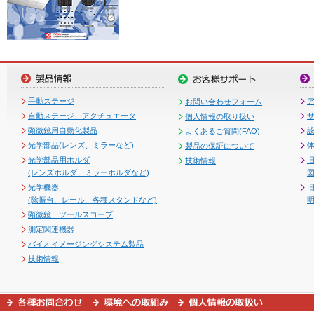
手動ステージ
お問い合わせフォーム
自動ステージ、アクチュエータ
個人情報の取り扱い
顕微鏡用自動化製品
よくあるご質問(FAQ)
光学部品(レンズ、ミラーなど)
製品の保証について
光学部品用ホルダ
技術情報
(レンズホルダ、ミラーホルダなど)
図
光学機器
(除振台、レール、各種スタンドなど)
顕微鏡、ツールスコープ
測定関連機器
バイオイメージングシステム製品
技術情報