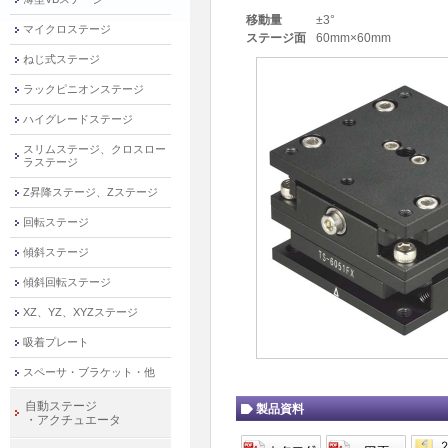
移動量
±3°
マイクロステージ
ステージ面
60mm×60mm
ねじ式ステージ
ラックピニオンステージ
ハイグレードステージ
スリムステージ、クロスロー
ラステージ
Z昇降ステージ、Zステージ
回転ステージ
傾斜ステージ
傾斜回転ステージ
XZ、YZ、XYZステージ
吸着プレート
スペーサ・ブラケット・他
自動ステージ
製品資料
・アクチュエータ