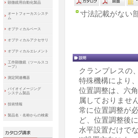
顕微鏡用自動化製品
寸法記載がない
オートフォーカスシステ
ム
オプティカルベース
オプティカルアクセサリ
オプティカルエレメント
説明
工作顕微鏡（ツールスコ
ープ）
クランプレスの
測定関連機器
特殊機構により
位置調整は、六
バイオイメージング
システム製品
属しておりませ
技術情報
常に位置調整が
製品名・名称からの検索
ど、位置調整後
水平設置だけでな