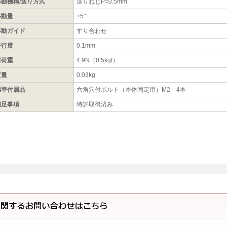
移動機構/送り方式
送りねじP=0.5mm
移動量
±5°
移動ガイド
すり合わせ
平行度
0.1mm
耐荷重
4.9N（0.5kgf）
質量
0.03kg
標準付属品
六角穴付ボルト（本体固定用）M2 4本
補足事項
特許取得済み