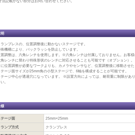
寸法記載がない部分はお問い合わせください。
説明
クランプレスの、位置調整後に動かないステージです。
特殊機構により、バックラッシを防止しています。
位置調整は、六角レンチを使用します。※六角レンチは付属しておりません。お客様
六角レンチに替わり特殊形状のレンチに対応させることも可能です（オプション）。
常に位置調整が必要なワークよりも、カメラやセンサなど、位置調整後に移動させた
ステージ面サイズが25mm角の小型ステージで、6軸を構成することが可能です。
ステージ中心が透過穴になっています。 ※設置方向によっては、耐荷重に制限があ
さい。
仕様
ステージ面
25mm×25mm
クランプ方式
クランプレス