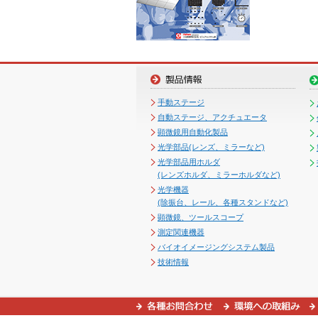
手動ステージ
自動ステージ、アクチュエータ
顕微鏡用自動化製品
光学部品(レンズ、ミラーなど)
光学部品用ホルダ
(レンズホルダ、ミラーホルダなど)
光学機器
(除振台、レール、各種スタンドなど)
顕微鏡、ツールスコープ
測定関連機器
バイオイメージングシステム製品
技術情報