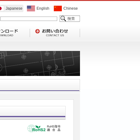
Japanese
English
Chinese
1