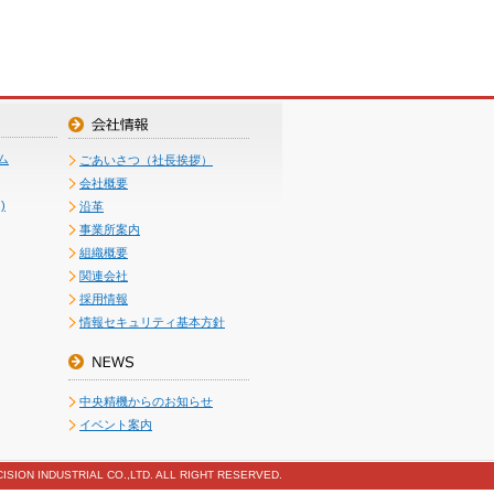
ム
ごあいさつ（社長挨拶）
会社概要
)
沿革
事業所案内
組織概要
関連会社
採用情報
情報セキュリティ基本方針
中央精機からのお知らせ
イベント案内
ISION INDUSTRIAL CO.,LTD. ALL RIGHT RESERVED.