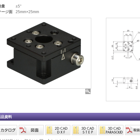
動量
±5°
テージ面
25mm×25mm
製品資料