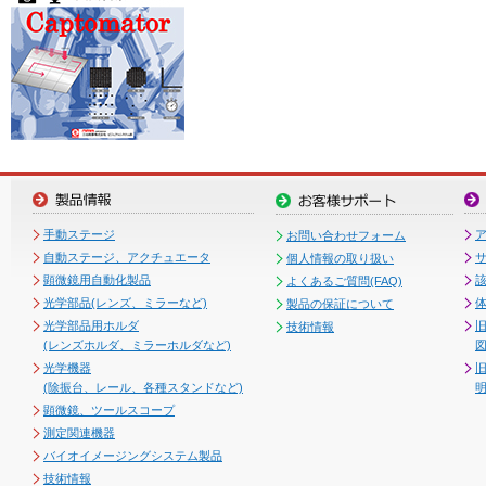
手動ステージ
お問い合わせフォーム
自動ステージ、アクチュエータ
個人情報の取り扱い
顕微鏡用自動化製品
よくあるご質問(FAQ)
光学部品(レンズ、ミラーなど)
製品の保証について
光学部品用ホルダ
技術情報
(レンズホルダ、ミラーホルダなど)
図
光学機器
(除振台、レール、各種スタンドなど)
顕微鏡、ツールスコープ
測定関連機器
バイオイメージングシステム製品
技術情報