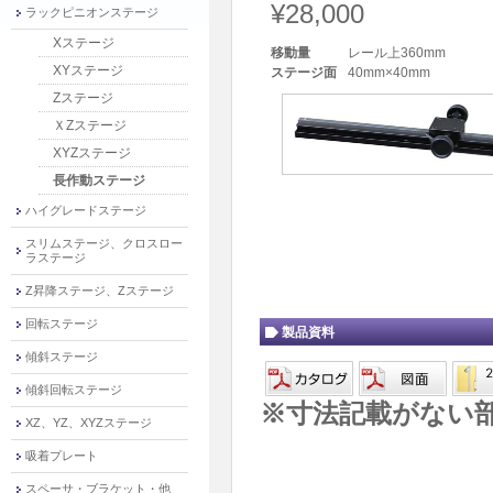
¥28,000
ラックピニオンステージ
Xステージ
移動量
レール上360mm
XYステージ
ステージ面
40mm×40mm
Zステージ
ＸZステージ
XYZステージ
長作動ステージ
ハイグレードステージ
スリムステージ、クロスロー
ラステージ
Z昇降ステージ、Zステージ
回転ステージ
製品資料
傾斜ステージ
傾斜回転ステージ
※寸法記載がない
XZ、YZ、XYZステージ
吸着プレート
スペーサ・ブラケット・他