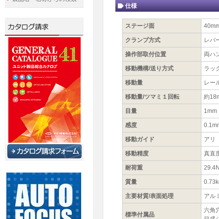
仕様
ステージ面
40m
クランプ方式
レバ
操作部取付位置
両ハ
移動機構/送り方式
ラッ
移動量
レール
移動量/ツマミ１回転
約18
目量
1mm
感度
0.1m
移動ガイド
アリ
移動精度
真直度
耐荷重
29.4
質量
0.73k
主要材質/表面処理
アル
六角
標準付属品
目盛