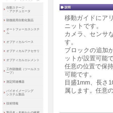
説明
自動ステージ
・アクチュエータ
移動ガイドにアリ
顕微鏡用自動化製品
ニットです。
オートフォーカスシステ
カメラ、センサ
ム
す。
オプティカルベース
ブロックの追加
オプティカルアクセサリ
ットが設置可能
オプティカルエレメント
任意の位置で保
工作顕微鏡（ツールスコ
可能です。
ープ）
目盛1mm、長さ
測定関連機器
属します。任意
バイオイメージング
システム製品
技術情報
製品名・名称からの検索