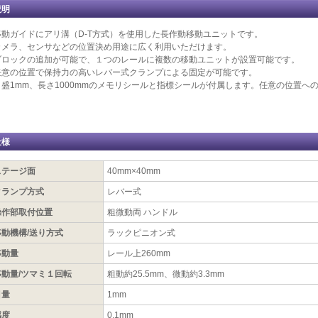
説明
移動ガイドにアリ溝（D-T方式）を使用した長作動移動ユニットです。
カメラ、センサなどの位置決め用途に広く利用いただけます。
ブロックの追加が可能で、１つのレールに複数の移動ユニットが設置可能です。
任意の位置で保持力の高いレバー式クランプによる固定が可能です。
目盛1mm、長さ1000mmのメモリシールと指標シールが付属します。任意の位置へ
仕様
ステージ面
40mm×40mm
クランプ方式
レバー式
操作部取付位置
粗微動両 ハンドル
移動機構/送り方式
ラックピニオン式
移動量
レール上260mm
移動量/ツマミ１回転
粗動約25.5mm、微動約3.3mm
目量
1mm
感度
0.1mm