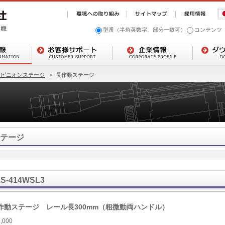
型番（半角英数字、部分一致可）
コンテンツ
クピニオンステージ
長作動ステージ
テージ
LS-414WSL3
作動ステージ レール長300mm（粗微動両ハンドル）
,000