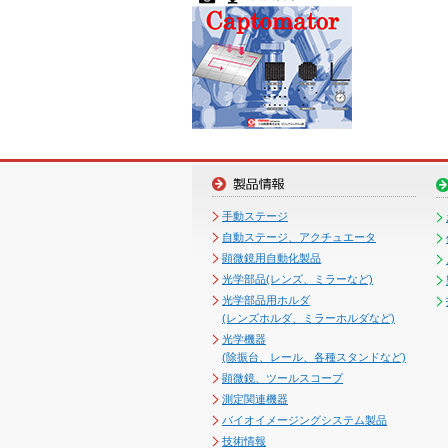
手動ステージ
自動ステージ、アクチュエータ
顕微鏡用自動化製品
光学部品(レンズ、ミラーなど)
光学部品用ホルダ
(レンズホルダ、ミラーホルダなど)
光学機器
(除振台、レール、各種スタンドなど)
顕微鏡、ツールスコープ
測定関連機器
バイオイメージングシステム製品
技術情報