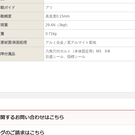
移動ガイド
アリ
移動精度
真直度0.15mm
耐荷重
29.4N（3kgf）
質量
0.71kg
主要材質/表面処理
アルミ合金／黒アルマイト梨地
六角穴付ボルト（本体固定用）M3 6本
標準付属品
目盛シール、指標シール