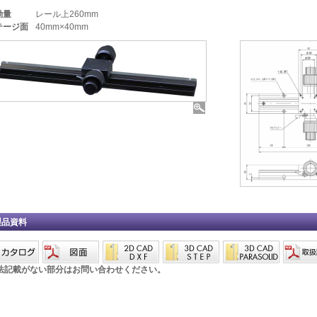
動量
レール上260mm
テージ面
40mm×40mm
製品資料
法記載がない部分はお問い合わせください。