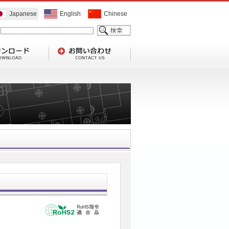
Japanese
English
Chinese
1