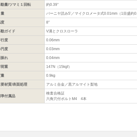
移動量/ツマミ１回転
約0.39°
目量
バーニヤ読み5′／マイクロメータ式0.01mm（1目盛約0.
感度
8″
移動ガイド
V溝とクロスローラ
平行度
0.06mm
心円度
0.03mm
面振れ
0.04mm
耐荷重
147N（15kgf）
質量
0.9kg
主要材質/表面処理
アルミ合金／黒アルマイト梨地
検査合格証
標準付属品
六角穴付ボルトM4 4本