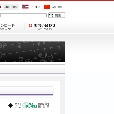
Japanese
English
Chinese
1