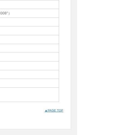
008°）
▲PAGE TOP