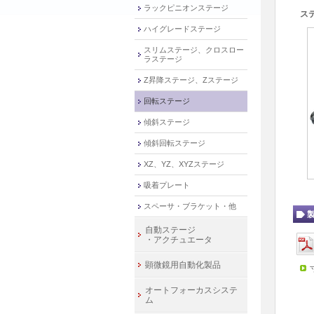
ラックピニオンステージ
ス
ハイグレードステージ
スリムステージ、クロスロー
ラステージ
Z昇降ステージ、Zステージ
回転ステージ
傾斜ステージ
傾斜回転ステージ
XZ、YZ、XYZステージ
吸着プレート
スペーサ・ブラケット・他
自動ステージ
・アクチュエータ
顕微鏡用自動化製品
オートフォーカスシステ
ム