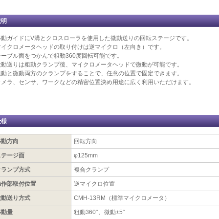
説明
移動ガイドにV溝とクロスローラを使用した微動送りの回転ステージです。
マイクロメータヘッドの取り付けは逆マイクロ（左向き）です。
テーブル面をつかんで粗動360度回転可能です。
微動送りは粗動クランプ後、マイクロメータヘッドで微動が可能です。
粗動と微動両方のクランプをすることで、任意の位置で固定できます。
カメラ、センサ、ワークなどの精密位置決め用途に広く利用いただけます。
仕様
移動方向
回転方向
ステージ面
φ125mm
クランプ方式
複合クランプ
操作部取付位置
逆マイクロ位置
微動送り方式
CMH-13RM（標準マイクロメータ）
移動量
粗動360°、微動±5°