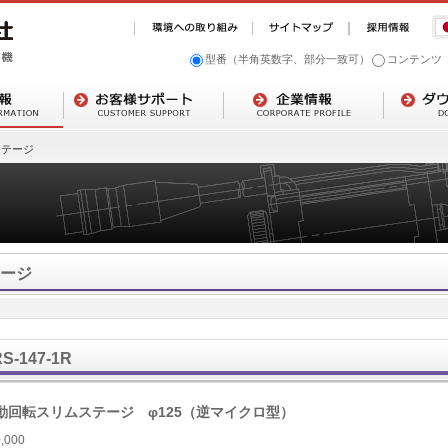
型番（半角英数字、部分一致可）
コンテンツ
ステージ
ージ
S-147-1R
動回転スリムステージ φ125（逆マイクロ型）
,000