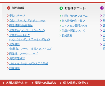
手動ステージ
お問い合わせフォーム
自動ステージ、アクチュエータ
個人情報の取り扱い
顕微鏡用自動化製品
よくあるご質問(FAQ)
光学部品(レンズ、ミラーなど)
製品の保証について
光学部品用ホルダ
技術情報
(レンズホルダ、ミラーホルダなど)
図
光学機器
(除振台、レール、各種スタンドなど)
顕微鏡、ツールスコープ
測定関連機器
バイオイメージングシステム製品
技術情報