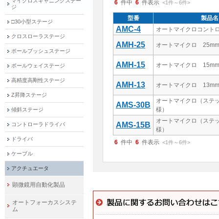
マイクロスキャニングステー
6
件中
6
件表示
<1
件
～
6
件
>
ジ
型番
製品名
□30小型ステージ
AMC-4
オートマイクロコントロ
クロスローラステージ
AMH-25
オートマイクロ 25m
ボールブッシュステージ
AMH-15
オートマイクロ 15m
ボールウェイステージ
高精度高剛性ステージ
AMH-13
オートマイクロ 13m
Z昇降ステージ
オートマイクロ（ステ
AMS-30B
様）
傾斜ステージ
オートマイクロ（ステ
AMS-15B
コントローラドライバ
様）
ドライバ
6
件中
6
件表示
<1
件
～
6
件
>
ケーブル
アクチュエータ
顕微鏡用自動化製品
オートフォーカスシステ
ム