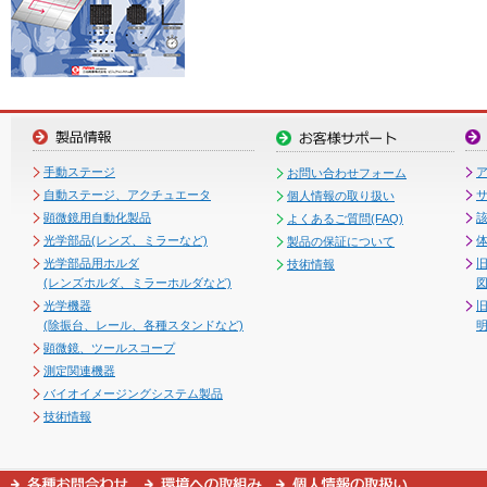
手動ステージ
お問い合わせフォーム
自動ステージ、アクチュエータ
個人情報の取り扱い
顕微鏡用自動化製品
よくあるご質問(FAQ)
光学部品(レンズ、ミラーなど)
製品の保証について
光学部品用ホルダ
技術情報
(レンズホルダ、ミラーホルダなど)
図
光学機器
(除振台、レール、各種スタンドなど)
顕微鏡、ツールスコープ
測定関連機器
バイオイメージングシステム製品
技術情報