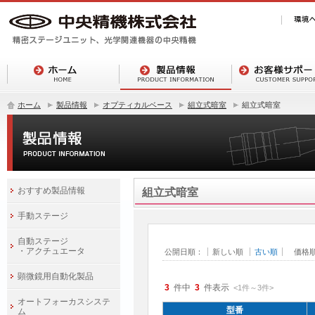
ホーム
製品情報
オプティカルベース
組立式暗室
組立式暗室
おすすめ製品情報
組立式暗室
手動ステージ
自動ステージ
・アクチュエータ
公開日順：
新しい順
古い順
価格
顕微鏡用自動化製品
3
件中
3
件表示
<1
件
～
3
件
>
オートフォーカスシステ
型番
ム