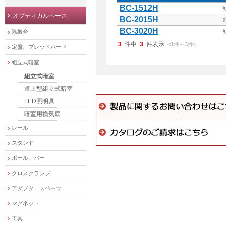
BC-1512H
オプティカルベース
BC-2015H
BC-3020H
除振台
3
件中
3
件表示
<1
件
～
3
件
>
定盤、ブレッドボード
組立式暗室
組立式暗室
卓上型組立式暗室
LED照明具
暗室用換気扇
レール
スタンド
ポール、バー
クロスクランプ
アダプタ、スペーサ
マグネット
工具