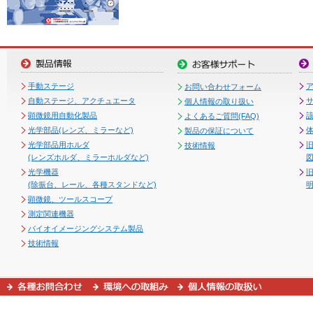
手動ステージ
お問い合わせフォーム
自動ステージ、アクチュエータ
個人情報の取り扱い
顕微鏡用自動化製品
よくあるご質問(FAQ)
光学部品(レンズ、ミラーなど)
製品の保証について
光学部品用ホルダ
技術情報
(レンズホルダ、ミラーホルダなど)
図
光学機器
(除振台、レール、各種スタンドなど)
顕微鏡、ツールスコープ
測定関連機器
バイオイメージングシステム製品
技術情報