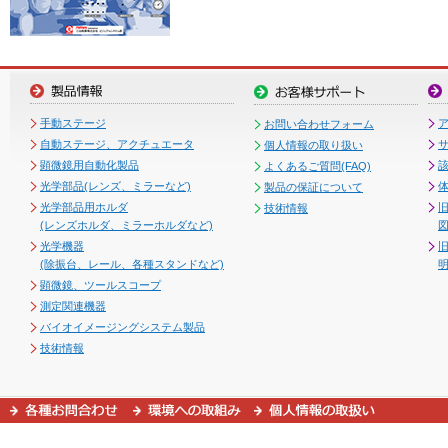
手動ステージ
お問い合わせフォーム
自動ステージ、アクチュエータ
個人情報の取り扱い
顕微鏡用自動化製品
よくあるご質問(FAQ)
光学部品(レンズ、ミラーなど)
製品の保証について
光学部品用ホルダ
技術情報
(レンズホルダ、ミラーホルダなど)
図
光学機器
(除振台、レール、各種スタンドなど)
顕微鏡、ツールスコープ
測定関連機器
バイオイメージングシステム製品
技術情報