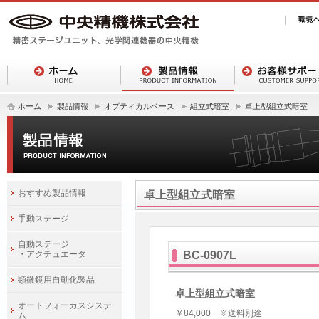
ホーム
製品情報
オプティカルベース
組立式暗室
卓上型組立式暗室
おすすめ製品情報
卓上型組立式暗室
手動ステージ
自動ステージ
・アクチュエータ
BC-0907L
顕微鏡用自動化製品
卓上型組立式暗室
オートフォーカスシステ
￥84,000 ※送料別途
ム