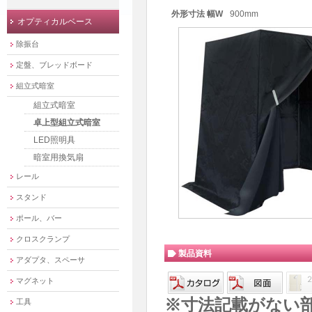
外形寸法 幅W
900mm
オプティカルベース
除振台
定盤、ブレッドボード
組立式暗室
組立式暗室
卓上型組立式暗室
LED照明具
暗室用換気扇
レール
スタンド
ポール、バー
クロスクランプ
製品資料
アダプタ、スペーサ
マグネット
※寸法記載がない
工具