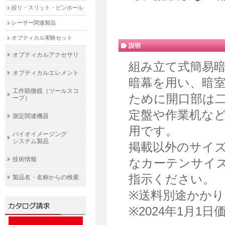
絞り・スリット・ピンホール
レーザー関連製品
オプティカル実験セット
説明
オプティカルアクセサリ
組み立て式簡易
オプティカルエレメント
暗幕を用い、暗
工作顕微鏡（ツールスコ
ために開口部は
ープ）
定盤や作業机な
測定関連機器
用です。
バイオイメージング
システム製品
掲載以外のサイ
技術情報
なカーテンサイ
指示ください。
製品名・名称からの検索
※送料別途かか
※2024年1月1