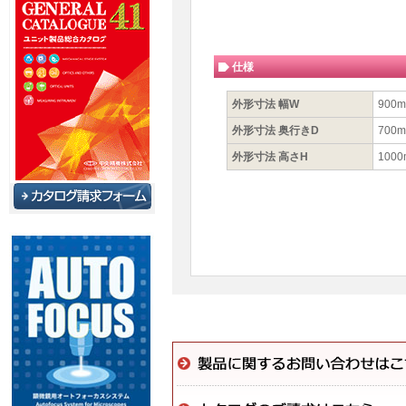
仕様
外形寸法 幅W
900
外形寸法 奥行きD
700
外形寸法 高さH
100