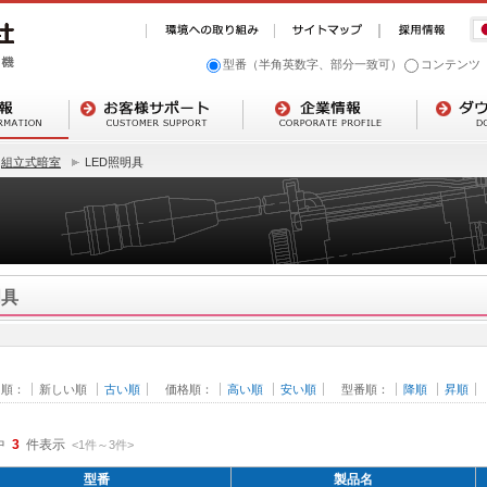
型番（半角英数字、部分一致可）
コンテンツ
組立式暗室
LED照明具
明具
日順：
新しい順
古い順
価格順：
高い順
安い順
型番順：
降順
昇順
中
3
件表示
<1
件
～
3
件
>
型番
製品名