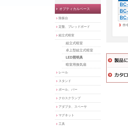
BC-
オプティカルベース
BC-
BC
除振台
3
件
定盤、ブレッドボード
組立式暗室
組立式暗室
卓上型組立式暗室
LED照明具
暗室用換気扇
レール
スタンド
ポール、バー
クロスクランプ
アダプタ、スペーサ
マグネット
工具