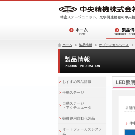
ホーム
製品情報
オプティカルベース
おすすめ製品情報
LED照
手動ステージ
自動ステージ
・アクチュエータ
公開
顕微鏡用自動化製品
3
件
オートフォーカスシステ
ム