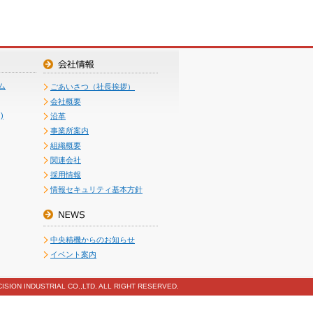
ム
ごあいさつ（社長挨拶）
会社概要
)
沿革
事業所案内
組織概要
関連会社
採用情報
情報セキュリティ基本方針
中央精機からのお知らせ
イベント案内
ISION INDUSTRIAL CO.,LTD. ALL RIGHT RESERVED.