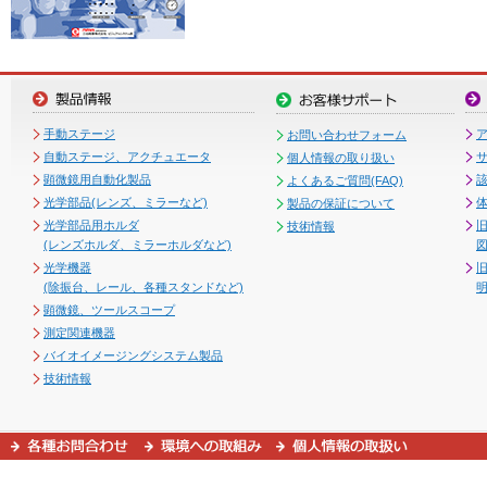
手動ステージ
お問い合わせフォーム
自動ステージ、アクチュエータ
個人情報の取り扱い
顕微鏡用自動化製品
よくあるご質問(FAQ)
光学部品(レンズ、ミラーなど)
製品の保証について
光学部品用ホルダ
技術情報
(レンズホルダ、ミラーホルダなど)
図
光学機器
(除振台、レール、各種スタンドなど)
顕微鏡、ツールスコープ
測定関連機器
バイオイメージングシステム製品
技術情報