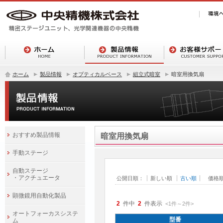
ホーム
製品情報
オプティカルベース
組立式暗室
暗室用換気扇
おすすめ製品情報
暗室用換気扇
手動ステージ
自動ステージ
・アクチュエータ
公開日順：
新しい順
古い順
価格
顕微鏡用自動化製品
2
件中
2
件表示
<1
件
～
2
件
>
オートフォーカスシステ
型番
ム