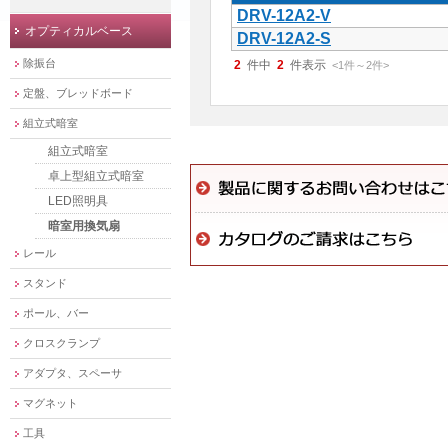
DRV-12A2-V
オプティカルベース
DRV-12A2-S
除振台
2
件中
2
件表示
<1
件
～
2
件
>
定盤、ブレッドボード
組立式暗室
組立式暗室
卓上型組立式暗室
LED照明具
暗室用換気扇
レール
スタンド
ポール、バー
クロスクランプ
アダプタ、スペーサ
マグネット
工具