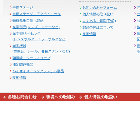
手動ステージ
お問い合わせフォーム
自動ステージ、アクチュエータ
個人情報の取り扱い
顕微鏡用自動化製品
よくあるご質問(FAQ)
光学部品(レンズ、ミラーなど)
製品の保証について
光学部品用ホルダ
技術情報
(レンズホルダ、ミラーホルダなど)
図
光学機器
(除振台、レール、各種スタンドなど)
顕微鏡、ツールスコープ
測定関連機器
バイオイメージングシステム製品
技術情報