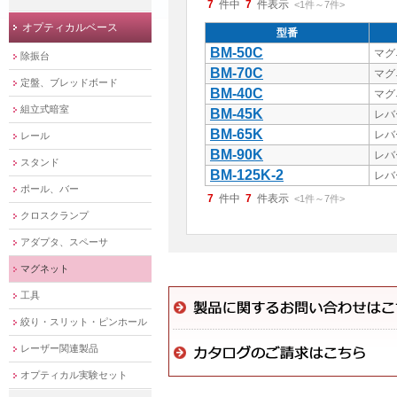
7
件中
7
件表示
<1
件
～
7
件
>
オプティカルベース
型番
BM-50C
マグ
除振台
BM-70C
マグ
定盤、ブレッドボード
BM-40C
マグ
組立式暗室
BM-45K
レバ
BM-65K
レバ
レール
BM-90K
レバ
スタンド
BM-125K-2
レバ
ポール、バー
7
件中
7
件表示
<1
件
～
7
件
>
クロスクランプ
アダプタ、スペーサ
マグネット
工具
絞り・スリット・ピンホール
レーザー関連製品
オプティカル実験セット