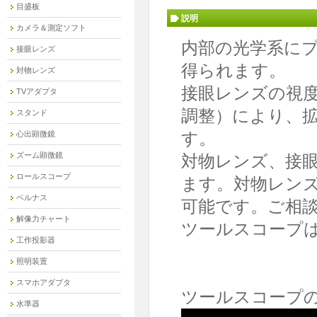
目盛板
説明
カメラ＆測定ソフト
内部の光学系に
接眼レンズ
得られます。
対物レンズ
接眼レンズの視
TVアダプタ
調整）により、
スタンド
す。
心出顕微鏡
ズーム顕微鏡
対物レンズ、接
ロールスコープ
ます。対物レン
ベルナス
可能です。ご相
解像力チャート
ツールスコープ
工作投影器
照明装置
スマホアダプタ
ツールスコープ
水準器