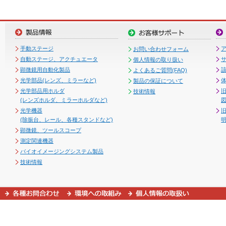
手動ステージ
お問い合わせフォーム
自動ステージ、アクチュエータ
個人情報の取り扱い
顕微鏡用自動化製品
よくあるご質問(FAQ)
光学部品(レンズ、ミラーなど)
製品の保証について
光学部品用ホルダ
技術情報
(レンズホルダ、ミラーホルダなど)
図
光学機器
(除振台、レール、各種スタンドなど)
顕微鏡、ツールスコープ
測定関連機器
バイオイメージングシステム製品
技術情報