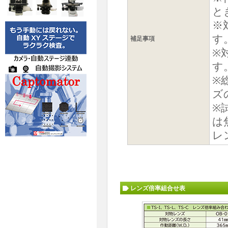
と
※
す
補足事項
※
す
※
ズ
※
は
レ
レンズ倍率組合せ表