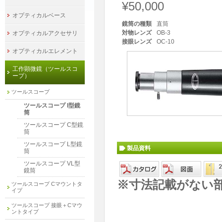
¥50,000
オプティカルベース
鏡筒の種類
直筒
対物レンズ
OB-3
オプティカルアクセサリ
接眼レンズ
OC-10
オプティカルエレメント
工作顕微鏡（ツールスコ
ープ）
ツールスコープ
ツールスコープ I型鏡
筒
ツールスコープ C型鏡
筒
ツールスコープ L型鏡
製品資料
筒
ツールスコープ VL型
鏡筒
※寸法記載がない
ツールスコープ Cマウントタ
イプ
ツールスコープ 接眼＋Cマウ
ントタイプ