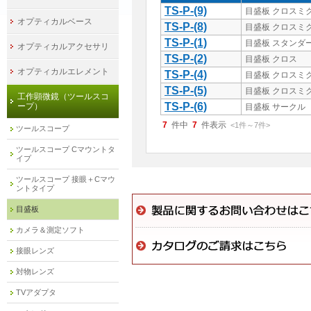
TS-P-(9)
目盛板 クロスミ
オプティカルベース
TS-P-(8)
目盛板 クロスミ
TS-P-(1)
目盛板 スタンダ
オプティカルアクセサリ
TS-P-(2)
目盛板 クロス
オプティカルエレメント
TS-P-(4)
目盛板 クロスミ
TS-P-(5)
目盛板 クロスミ
工作顕微鏡（ツールスコ
TS-P-(6)
ープ）
目盛板 サークル
7
件中
7
件表示
<1
件
～
7
件
>
ツールスコープ
ツールスコープ Cマウントタ
イプ
ツールスコープ 接眼＋Cマウ
ントタイプ
目盛板
カメラ＆測定ソフト
接眼レンズ
対物レンズ
TVアダプタ