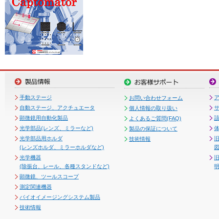
手動ステージ
お問い合わせフォーム
自動ステージ、アクチュエータ
個人情報の取り扱い
顕微鏡用自動化製品
よくあるご質問(FAQ)
光学部品(レンズ、ミラーなど)
製品の保証について
光学部品用ホルダ
技術情報
(レンズホルダ、ミラーホルダなど)
図
光学機器
(除振台、レール、各種スタンドなど)
顕微鏡、ツールスコープ
測定関連機器
バイオイメージングシステム製品
技術情報