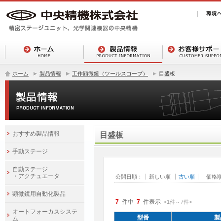
ホーム
製品情報
工作顕微鏡（ツールスコープ）
目盛板
おすすめ製品情報
目盛板
手動ステージ
自動ステージ
・アクチュエータ
公開日順：
新しい順
古い順
価格
顕微鏡用自動化製品
7
件中
7
件表示
<1
件
～
7
件
>
オートフォーカスシステ
型番
製
ム