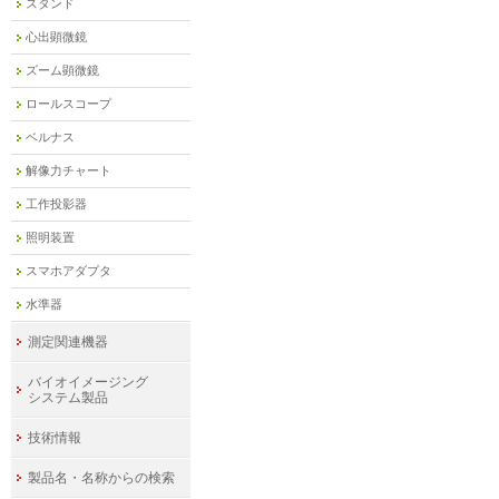
スタンド
心出顕微鏡
ズーム顕微鏡
ロールスコープ
ベルナス
解像力チャート
工作投影器
照明装置
スマホアダプタ
水準器
測定関連機器
バイオイメージング
システム製品
技術情報
製品名・名称からの検索