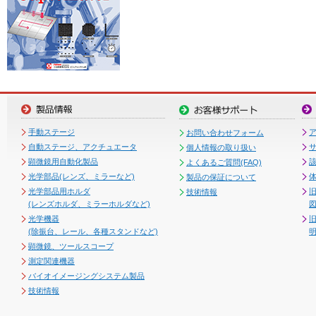
手動ステージ
お問い合わせフォーム
自動ステージ、アクチュエータ
個人情報の取り扱い
顕微鏡用自動化製品
よくあるご質問(FAQ)
光学部品(レンズ、ミラーなど)
製品の保証について
光学部品用ホルダ
技術情報
(レンズホルダ、ミラーホルダなど)
図
光学機器
(除振台、レール、各種スタンドなど)
顕微鏡、ツールスコープ
測定関連機器
バイオイメージングシステム製品
技術情報