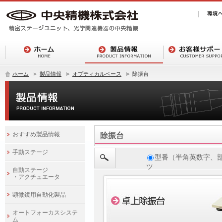
ホーム
製品情報
オプティカルベース
除振台
おすすめ製品情報
除振台
手動ステージ
型番（半角英数字、
ツ
自動ステージ
・アクチュエータ
顕微鏡用自動化製品
オートフォーカスシステ
ム