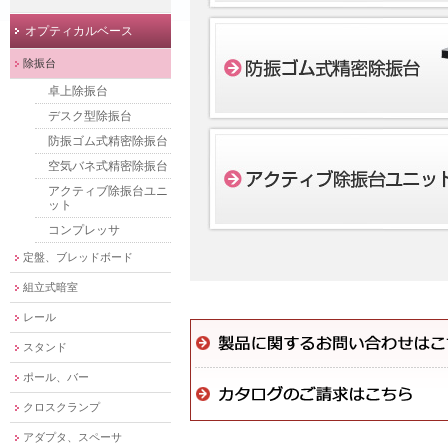
オプティカルベース
除振台
卓上除振台
デスク型除振台
防振ゴム式精密除振台
空気バネ式精密除振台
アクティブ除振台ユニ
ット
コンプレッサ
定盤、ブレッドボード
組立式暗室
レール
スタンド
ポール、バー
クロスクランプ
アダプタ、スペーサ