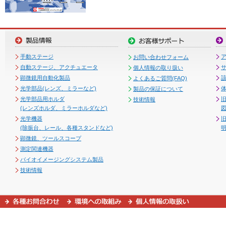
手動ステージ
お問い合わせフォーム
自動ステージ、アクチュエータ
個人情報の取り扱い
顕微鏡用自動化製品
よくあるご質問(FAQ)
光学部品(レンズ、ミラーなど)
製品の保証について
光学部品用ホルダ
技術情報
(レンズホルダ、ミラーホルダなど)
図
光学機器
(除振台、レール、各種スタンドなど)
顕微鏡、ツールスコープ
測定関連機器
バイオイメージングシステム製品
技術情報