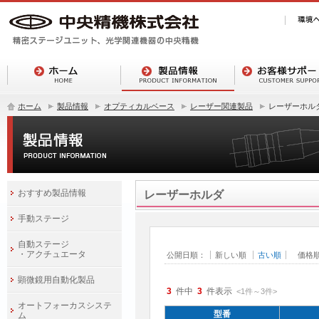
ホーム
製品情報
オプティカルベース
レーザー関連製品
レーザーホル
おすすめ製品情報
レーザーホルダ
手動ステージ
自動ステージ
・アクチュエータ
公開日順：
新しい順
古い順
価格
顕微鏡用自動化製品
3
件中
3
件表示
<1
件
～
3
件
>
オートフォーカスシステ
型番
ム