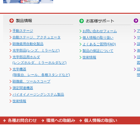
手動ステージ
お問い合わせフォーム
自動ステージ、アクチュエータ
個人情報の取り扱い
顕微鏡用自動化製品
よくあるご質問(FAQ)
光学部品(レンズ、ミラーなど)
製品の保証について
光学部品用ホルダ
技術情報
(レンズホルダ、ミラーホルダなど)
図
光学機器
(除振台、レール、各種スタンドなど)
顕微鏡、ツールスコープ
測定関連機器
バイオイメージングシステム製品
技術情報