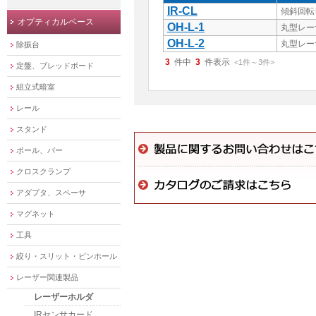
IR-CL
傾斜回転
オプティカルベース
OH-L-1
丸型レーザ
OH-L-2
丸型レーザ
除振台
3
件中
3
件表示
<1
件
～
3
件
>
定盤、ブレッドボード
組立式暗室
レール
スタンド
ポール、バー
クロスクランプ
アダプタ、スペーサ
マグネット
工具
絞り・スリット・ピンホール
レーザー関連製品
レーザーホルダ
IRセンサカード