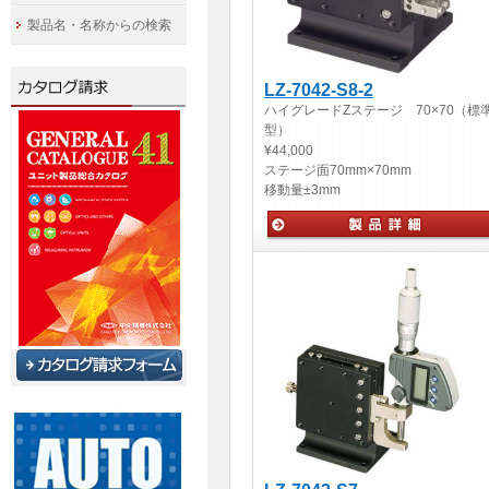
製品名・名称からの検索
LZ-7042-S8-2
ハイグレードZステージ 70×70（標
型）
¥44,000
ステージ面
70mm×70mm
移動量
±3mm
手動ステージ