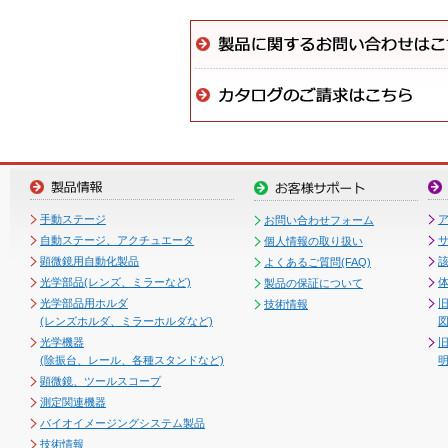
手動ステージ
お問い合わせフォーム
自動ステージ、アクチュエータ
個人情報の取り扱い
顕微鏡用自動化製品
よくあるご質問(FAQ)
光学部品(レンズ、ミラーなど)
製品の保証について
光学部品用ホルダ
技術情報
(レンズホルダ、ミラーホルダなど)
図
光学機器
(除振台、レール、各種スタンドなど)
顕微鏡、ツールスコープ
測定関連機器
バイオイメージングシステム製品
技術情報