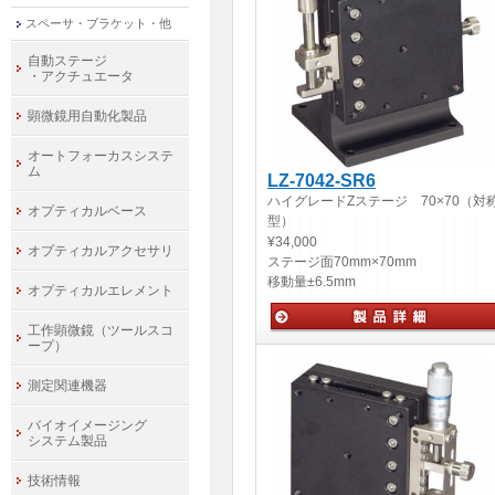
スペーサ・ブラケット・他
自動ステージ
・アクチュエータ
顕微鏡用自動化製品
オートフォーカスシステ
ム
LZ-7042-SR6
ハイグレードZステージ 70×70（対
オプティカルベース
型）
¥34,000
オプティカルアクセサリ
ステージ面
70mm×70mm
移動量
±6.5mm
オプティカルエレメント
工作顕微鏡（ツールスコ
ープ）
手動ステージ
測定関連機器
バイオイメージング
システム製品
技術情報