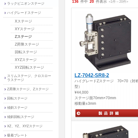
136
件中
20
件表示
<1
件
～
20
件
>
ラックピニオンステージ
ハイグレードステージ
Xステージ
XYステージ
Zステージ
Z昇降ステージ
回転ステージ
XYZステージ
XYZ回転ステージ
LZ-7042-SR8-2
スリムステージ、クロスロー
ラステージ
ハイグレードZステージ 70×70（対
型）
Z昇降ステージ、Zステージ
¥44,000
ステージ面
70mm×70mm
回転ステージ
移動量
±3mm
傾斜ステージ
傾斜回転ステージ
手動ステージ
XZ、YZ、XYZステージ
吸着プレート