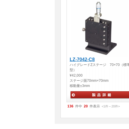
LZ-7042-C8
ハイグレードZステージ 70×70（標
型）
¥42,000
ステージ面
70mm×70mm
移動量
±3mm
手動ステージ
136
件中
20
件表示
<1
件
～
20
件
>