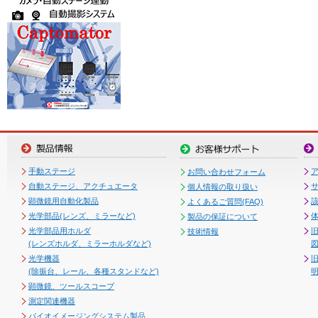
手動ステージ
お問い合わせフォーム
自動ステージ、アクチュエータ
個人情報の取り扱い
顕微鏡用自動化製品
よくあるご質問(FAQ)
光学部品(レンズ、ミラーなど)
製品の保証について
光学部品用ホルダ
技術情報
(レンズホルダ、ミラーホルダなど)
図
光学機器
(除振台、レール、各種スタンドなど)
顕微鏡、ツールスコープ
測定関連機器
バイオイメージングシステム製品