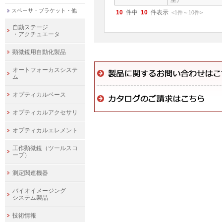
スペーサ・ブラケット・他
10
件中
10
件表示
<1
件
～
10
件
>
自動ステージ
・アクチュエータ
顕微鏡用自動化製品
オートフォーカスシステ
ム
オプティカルベース
オプティカルアクセサリ
オプティカルエレメント
工作顕微鏡（ツールスコ
ープ）
測定関連機器
バイオイメージング
システム製品
技術情報