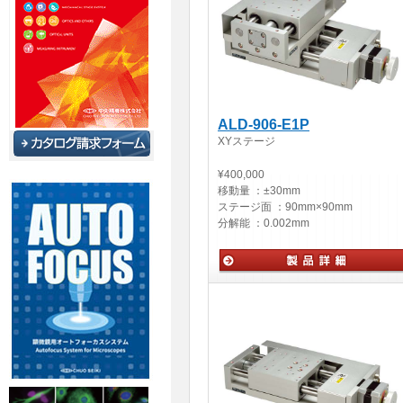
ALD-906-E1P
XYステージ
¥400,000
移動量 ：
±30mm
ステージ面 ：
90mm×90mm
分解能 ：
0.002mm
自動ステージ・アクチュエータ