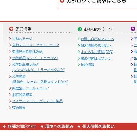
手動ステージ
お問い合わせフォーム
自動ステージ、アクチュエータ
個人情報の取り扱い
顕微鏡用自動化製品
よくあるご質問(FAQ)
光学部品(レンズ、ミラーなど)
製品の保証について
光学部品用ホルダ
技術情報
(レンズホルダ、ミラーホルダなど)
図
光学機器
(除振台、レール、各種スタンドなど)
顕微鏡、ツールスコープ
測定関連機器
バイオイメージングシステム製品
技術情報