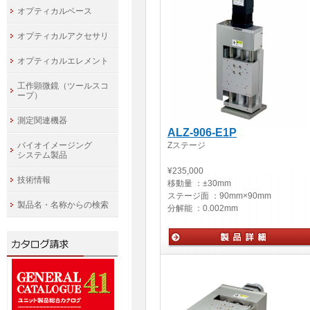
オプティカルベース
オプティカルアクセサリ
オプティカルエレメント
工作顕微鏡（ツールスコ
ープ）
測定関連機器
ALZ-906-E1P
バイオイメージング
Zステージ
システム製品
¥235,000
技術情報
移動量 ：
±30mm
ステージ面 ：
90mm×90mm
製品名・名称からの検索
分解能 ：
0.002mm
自動ステージ・アクチュエータ