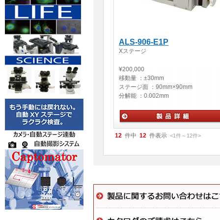
ALS-906-E1P
Xステージ
¥200,000
移動量 ：
±30mm
ステージ面 ：
90mm×90mm
分解能 ：
0.002mm
自動ステージ・アクチュエータ
12
件中
12
件表示
<1
件
～
12
件
>