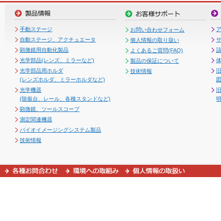
手動ステージ
お問い合わせフォーム
自動ステージ、アクチュエータ
個人情報の取り扱い
顕微鏡用自動化製品
よくあるご質問(FAQ)
光学部品(レンズ、ミラーなど)
製品の保証について
光学部品用ホルダ
技術情報
(レンズホルダ、ミラーホルダなど)
図
光学機器
(除振台、レール、各種スタンドなど)
顕微鏡、ツールスコープ
測定関連機器
バイオイメージングシステム製品
技術情報