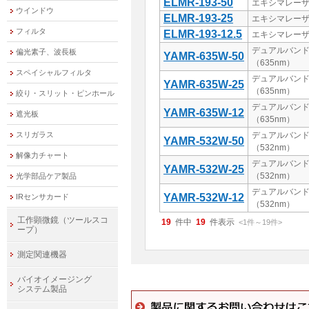
ELMR-193-50
エキシマレーザ
ウインドウ
ELMR-193-25
エキシマレーザ
フィルタ
ELMR-193-12.5
エキシマレーザ
デュアルバンド
偏光素子、波長板
YAMR-635W-50
（635nm）
スペイシャルフィルタ
デュアルバンド
YAMR-635W-25
（635nm）
絞り・スリット・ピンホール
デュアルバンド
YAMR-635W-12
遮光板
（635nm）
スリガラス
デュアルバンド
YAMR-532W-50
（532nm）
解像力チャート
デュアルバンド
YAMR-532W-25
（532nm）
光学部品ケア製品
デュアルバンド
YAMR-532W-12
IRセンサカード
（532nm）
工作顕微鏡（ツールスコ
19
件中
19
件表示
<1
件
～
19
件
>
ープ）
測定関連機器
バイオイメージング
システム製品