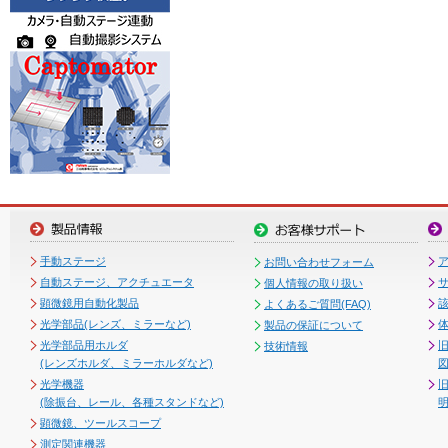
手動ステージ
お問い合わせフォーム
自動ステージ、アクチュエータ
個人情報の取り扱い
顕微鏡用自動化製品
よくあるご質問(FAQ)
光学部品(レンズ、ミラーなど)
製品の保証について
光学部品用ホルダ
技術情報
(レンズホルダ、ミラーホルダなど)
図
光学機器
(除振台、レール、各種スタンドなど)
顕微鏡、ツールスコープ
測定関連機器