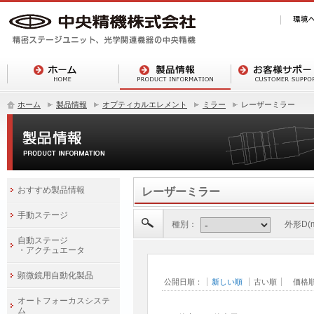
ホーム
製品情報
オプティカルエレメント
ミラー
レーザーミラー
おすすめ製品情報
レーザーミラー
手動ステージ
種別：
外形D(
自動ステージ
・アクチュエータ
顕微鏡用自動化製品
公開日順：
新しい順
古い順
価格
オートフォーカスシステ
ム