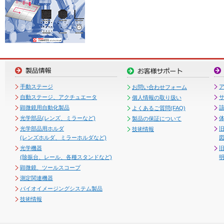
手動ステージ
お問い合わせフォーム
自動ステージ、アクチュエータ
個人情報の取り扱い
顕微鏡用自動化製品
よくあるご質問(FAQ)
光学部品(レンズ、ミラーなど)
製品の保証について
光学部品用ホルダ
技術情報
(レンズホルダ、ミラーホルダなど)
図
光学機器
(除振台、レール、各種スタンドなど)
顕微鏡、ツールスコープ
測定関連機器
バイオイメージングシステム製品
技術情報