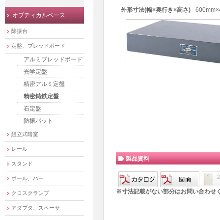
外形寸法(幅×奥行き×高さ)
600mm×
オプティカルベース
除振台
定盤、ブレッドボード
アルミブレッドボード
光学定盤
精密アルミ定盤
精密鋳鉄定盤
石定盤
防振パット
組立式暗室
レール
製品資料
スタンド
ポール、バー
※寸法記載がない部分はお問い合わせ
クロスクランプ
アダプタ、スペーサ