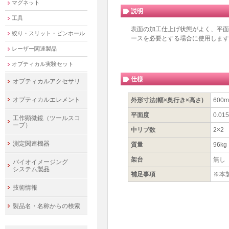
マグネット
説明
工具
表面の加工仕上げ状態がよく、平面
絞り・スリット・ピンホール
ースを必要とする場合に使用します
レーザー関連製品
オプティカル実験セット
仕様
オプティカルアクセサリ
オプティカルエレメント
外形寸法(幅×奥行き×高さ)
600
平面度
0.01
工作顕微鏡（ツールスコ
ープ）
中リブ数
2×2
測定関連機器
質量
96kg
架台
無し
バイオイメージング
システム製品
補足事項
※本
技術情報
製品名・名称からの検索