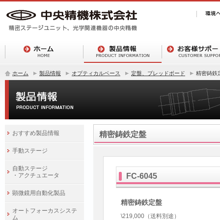
ホーム
製品情報
オプティカルベース
定盤、ブレッドボード
精密鋳鉄
おすすめ製品情報
精密鋳鉄定盤
手動ステージ
自動ステージ
・アクチュエータ
FC-6045
顕微鏡用自動化製品
精密鋳鉄定盤
オートフォーカスシステ
\219,000（送料別途）
ム