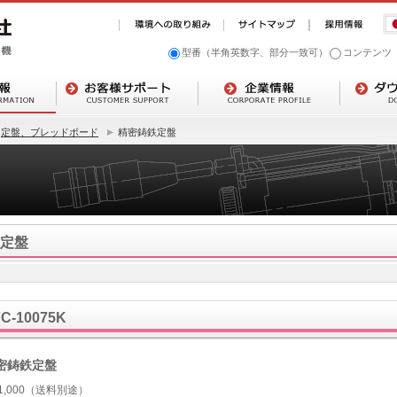
型番（半角英数字、部分一致可）
コンテンツ
定盤、ブレッドボード
精密鋳鉄定盤
定盤
FC-10075K
密鋳鉄定盤
21,000（送料別途）