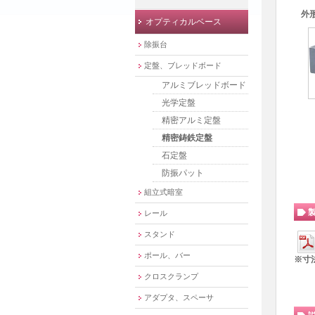
外
オプティカルベース
除振台
定盤、ブレッドボード
アルミブレッドボード
光学定盤
精密アルミ定盤
精密鋳鉄定盤
石定盤
防振パット
組立式暗室
レール
スタンド
ポール、バー
※寸
クロスクランプ
アダプタ、スペーサ