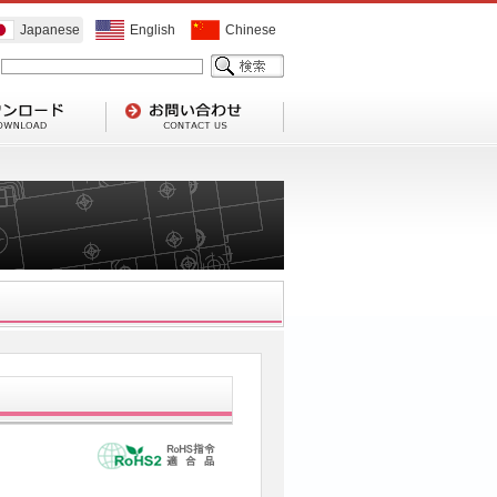
Japanese
English
Chinese
1