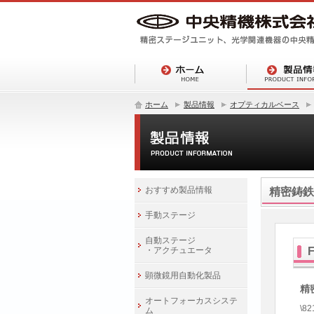
ホーム
製品情報
オプティカルベース
おすすめ製品情報
精密鋳鉄
手動ステージ
自動ステージ
・アクチュエータ
顕微鏡用自動化製品
精
オートフォーカスシステ
\8
ム