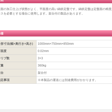
説明
表面の加工仕上げ状態がよく、平面度の高い鋳鉄定盤です。鋳鉄定盤は定盤面の精度
ースを必要とする場合に使用します。架台付の製品があります。
仕様
外形寸法(幅×奥行き×高さ)
1000mm×750mm×850mm
平面度
0.02mm
中リブ数
3×3
質量
360kg
架台
架台付
補足事項
※本製品の運送には別途費用がかかります。