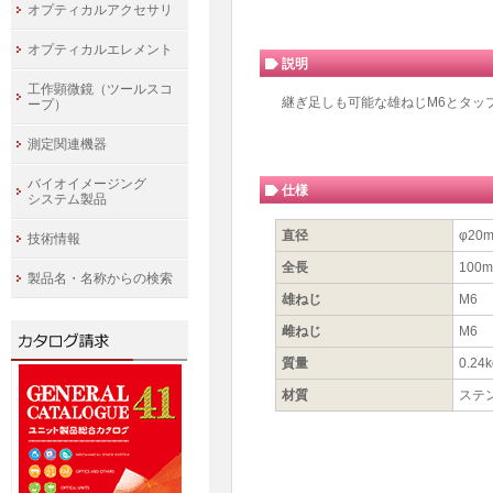
オプティカルアクセサリ
オプティカルエレメント
説明
工作顕微鏡（ツールスコ
継ぎ足しも可能な雄ねじM6とタップ
ープ）
測定関連機器
バイオイメージング
仕様
システム製品
直径
φ20
技術情報
全長
100
製品名・名称からの検索
雄ねじ
M6
雌ねじ
M6
質量
0.24k
材質
ステ