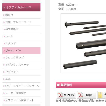
直径
φ20mm
オプティカルベース
全長
100mm
除振台
定盤、ブレッドボード
組立式暗室
レール
スタンド
ポール、バー
クロスクランプ
アダプタ、スペーサ
マグネット
工具
製品資料
絞り・スリット・ピンホール
レーザー関連製品
オプティカル実験セット
※寸法記載がない部分はお問い合わせ