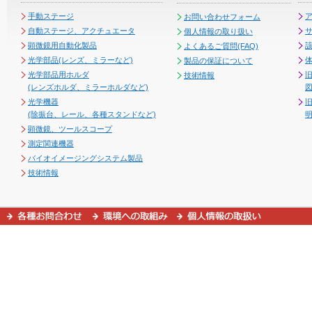
手動ステージ
お問い合わせフォーム
自動ステージ、アクチュエータ
個人情報の取り扱い
顕微鏡用自動化製品
よくあるご質問(FAQ)
光学部品(レンズ、ミラーなど)
製品の保証について
光学部品用ホルダ
技術情報
(レンズホルダ、ミラーホルダなど)
図
光学機器
(除振台、レール、各種スタンドなど)
顕微鏡、ツールスコープ
測定関連機器
バイオイメージングシステム製品
技術情報