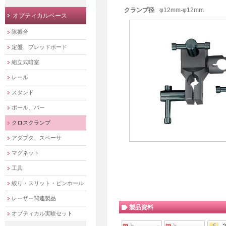
クランプ径
φ12mm-φ12mm
オプティカルベース
除振台
定盤、ブレッドボード
組立式暗室
レール
スタンド
ポール、バー
クロスクランプ
アダプタ、スペーサ
マグネット
工具
絞り・スリット・ピンホール
レーザー関連製品
製品資料
オプティカル実験セット