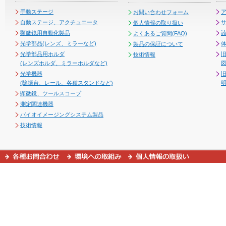
手動ステージ
お問い合わせフォーム
自動ステージ、アクチュエータ
個人情報の取り扱い
顕微鏡用自動化製品
よくあるご質問(FAQ)
光学部品(レンズ、ミラーなど)
製品の保証について
光学部品用ホルダ
技術情報
(レンズホルダ、ミラーホルダなど)
図
光学機器
(除振台、レール、各種スタンドなど)
顕微鏡、ツールスコープ
測定関連機器
バイオイメージングシステム製品
技術情報