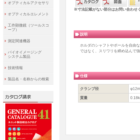
オプティカルアクセサリ
※寸法記載がない部分はお問い合わせ
オプティカルエレメント
工作顕微鏡（ツールスコ
ープ）
説明
測定関連機器
ホルダのシャフトやポールを自由な
ではなく、スリワリを締め込んで強く
バイオイメージング
システム製品
技術情報
仕様
製品名・名称からの検索
クランプ径
φ12
質量
0.18k