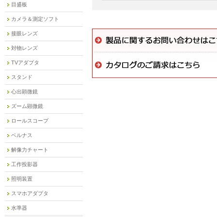
目盛板
カメラ＆測定ソフト
接眼レンズ
対物レンズ
TVアダプタ
スタンド
心出顕微鏡
ズーム顕微鏡
ロールスコープ
ベルナス
解像力チャート
工作投影器
照明装置
スマホアダプタ
水準器