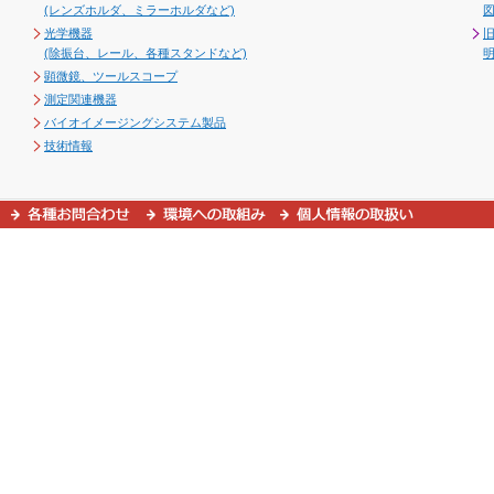
(レンズホルダ、ミラーホルダなど)
図
光学機器
(除振台、レール、各種スタンドなど)
顕微鏡、ツールスコープ
測定関連機器
バイオイメージングシステム製品
技術情報