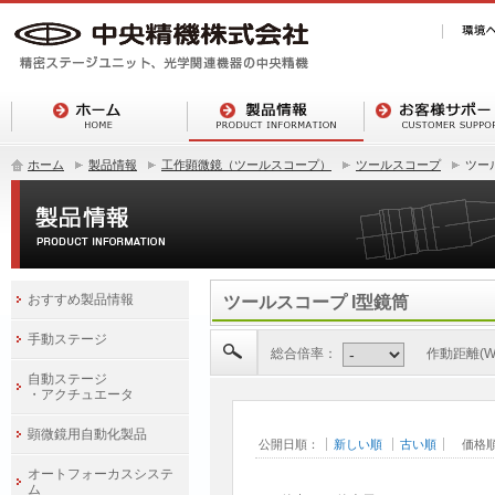
ホーム
製品情報
工作顕微鏡（ツールスコープ）
ツールスコープ
ツー
おすすめ製品情報
ツールスコープ I型鏡筒
手動ステージ
総合倍率：
作動距離(W.
自動ステージ
・アクチュエータ
顕微鏡用自動化製品
公開日順：
新しい順
古い順
価格
オートフォーカスシステ
ム