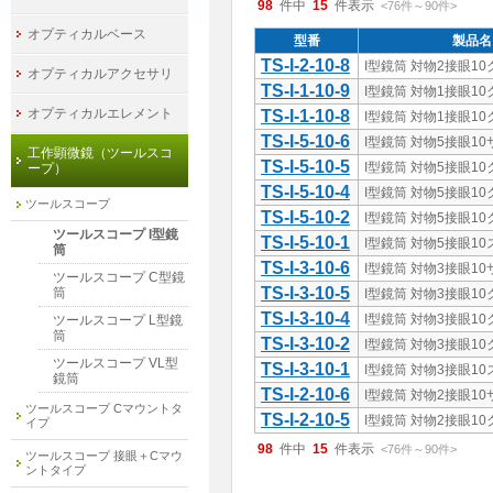
98
件中
15
件表示
<76
件
～
90
件
>
オプティカルベース
型番
製品名
TS-I-2-10-8
I型鏡筒 対物2接眼1
オプティカルアクセサリ
TS-I-1-10-9
I型鏡筒 対物1接眼1
オプティカルエレメント
TS-I-1-10-8
I型鏡筒 対物1接眼1
TS-I-5-10-6
I型鏡筒 対物5接眼1
工作顕微鏡（ツールスコ
TS-I-5-10-5
I型鏡筒 対物5接眼1
ープ）
TS-I-5-10-4
I型鏡筒 対物5接眼1
ツールスコープ
TS-I-5-10-2
I型鏡筒 対物5接眼1
ツールスコープ I型鏡
TS-I-5-10-1
I型鏡筒 対物5接眼1
筒
TS-I-3-10-6
I型鏡筒 対物3接眼1
ツールスコープ C型鏡
TS-I-3-10-5
筒
I型鏡筒 対物3接眼1
TS-I-3-10-4
I型鏡筒 対物3接眼1
ツールスコープ L型鏡
筒
TS-I-3-10-2
I型鏡筒 対物3接眼1
ツールスコープ VL型
TS-I-3-10-1
I型鏡筒 対物3接眼1
鏡筒
TS-I-2-10-6
I型鏡筒 対物2接眼1
ツールスコープ Cマウントタ
TS-I-2-10-5
I型鏡筒 対物2接眼1
イプ
98
件中
15
件表示
<76
件
～
90
件
>
ツールスコープ 接眼＋Cマウ
ントタイプ