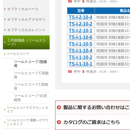
98
件中
8
件表示
<91
件
～
98
件
>
オプティカルベース
型番
製品
TS-I-2-10-4
I型鏡筒 対物2接眼1
オプティカルアクセサリ
TS-I-2-10-2
I型鏡筒 対物2接眼1
オプティカルエレメント
TS-I-2-10-1
I型鏡筒 対物2接眼1
TS-I-1-10-6
I型鏡筒 対物1接眼1
工作顕微鏡（ツールスコ
TS-I-1-10-5
I型鏡筒 対物1接眼1
ープ）
TS-I-1-10-4
I型鏡筒 対物1接眼1
ツールスコープ
TS-I-1-10-2
I型鏡筒 対物1接眼1
ツールスコープ I型鏡
TS-I-1-10-1
I型鏡筒 対物1接眼1
筒
98
件中
8
件表示
<91
件
～
98
件
>
ツールスコープ C型鏡
筒
ツールスコープ L型鏡
筒
ツールスコープ VL型
鏡筒
ツールスコープ Cマウントタ
イプ
ツールスコープ 接眼＋Cマウ
ントタイプ