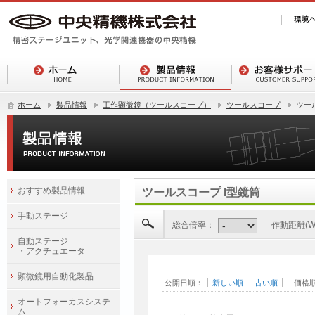
ホーム
製品情報
工作顕微鏡（ツールスコープ）
ツールスコープ
ツー
おすすめ製品情報
ツールスコープ I型鏡筒
手動ステージ
総合倍率：
作動距離(W.
自動ステージ
・アクチュエータ
顕微鏡用自動化製品
公開日順：
新しい順
古い順
価格
オートフォーカスシステ
ム