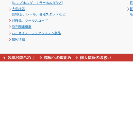
(レンズホルダ、ミラーホルダなど)
図
光学機器
(除振台、レール、各種スタンドなど)
顕微鏡、ツールスコープ
測定関連機器
バイオイメージングシステム製品
技術情報