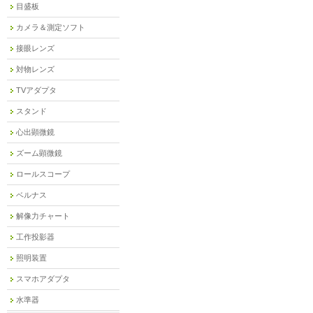
目盛板
カメラ＆測定ソフト
接眼レンズ
対物レンズ
TVアダプタ
スタンド
心出顕微鏡
ズーム顕微鏡
ロールスコープ
ベルナス
解像力チャート
工作投影器
照明装置
スマホアダプタ
水準器