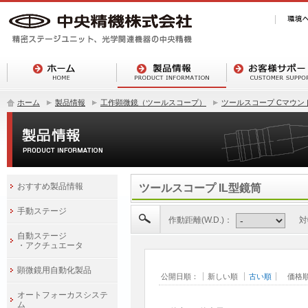
ホーム
製品情報
工作顕微鏡（ツールスコープ）
ツールスコープ Cマウン
おすすめ製品情報
ツールスコープ IL型鏡筒
手動ステージ
作動距離(W.D.)：
対
自動ステージ
・アクチュエータ
顕微鏡用自動化製品
公開日順：
新しい順
古い順
価格
オートフォーカスシステ
ム