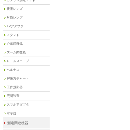
カメラ＆測定ソフト
接眼レンズ
対物レンズ
TVアダプタ
スタンド
心出顕微鏡
ズーム顕微鏡
ロールスコープ
ベルナス
解像力チャート
工作投影器
照明装置
スマホアダプタ
水準器
測定関連機器