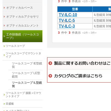
3
件中
3
件表示
<1
件
～
3
件
>
オプティカルベース
型番
TV-ILC-10
IL型鏡筒 対
オプティカルアクセサリ
TV-ILC-5
IL型鏡筒 対
オプティカルエレメント
TV-ILC-3
IL型鏡筒 対
3
件中
3
件表示
<1
件
～
3
件
>
工作顕微鏡（ツールスコ
ープ）
ツールスコープ
ツールスコープ Cマウントタ
イプ
ツールスコープ IE型鏡
筒
ツールスコープ LE型
鏡筒
ツールスコープ IL型鏡
筒
ツールスコープ 接眼＋Cマウ
ントタイプ
目盛板