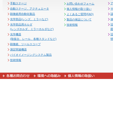
手動ステージ
お問い合わせフォーム
自動ステージ、アクチュエータ
個人情報の取り扱い
顕微鏡用自動化製品
よくあるご質問(FAQ)
光学部品(レンズ、ミラーなど)
製品の保証について
光学部品用ホルダ
技術情報
(レンズホルダ、ミラーホルダなど)
図
光学機器
(除振台、レール、各種スタンドなど)
顕微鏡、ツールスコープ
測定関連機器
バイオイメージングシステム製品
技術情報