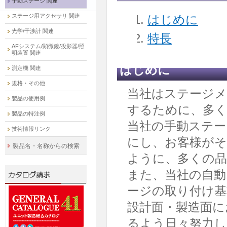
手動ステージ 関連
ステージ用アクセサリ 関連
はじめに
光学/干渉計 関連
特長
AFシステム/顕微鏡/投影器/照
明装置 関連
はじめに
測定機 関連
規格・その他
当社はステージメ
製品の使用例
するために、多
製品の特注例
当社の手動ステー
技術情報リンク
にし、お客様がそ
製品名・名称からの検索
ように、多くの
また、当社の自動
ージの取り付け基
設計面・製造面に
るよう日々努力し