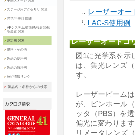
手動ステージ 関連
ステージ用アクセサリ 関連
レーザーオー
光学/干渉計 関連
LAC-S使用例
AFシステム/顕微鏡/投影器/照
明装置 関連
レーザーオートコ
測定機 関連
規格・その他
図1に光学系を示
製品の使用例
は、集光レンズ（
製品の特注例
す。
技術情報リンク
製品名・名称からの検索
レーザービームは
が、ピンホール（
ッタ（PBS）を
偏光に変わります
リメータレンズ（