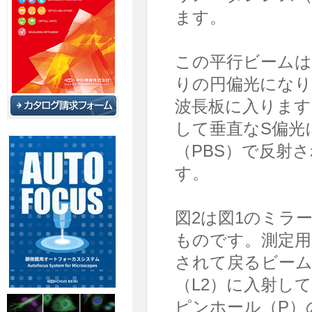
ます。
この平行ビームは
りの円偏光になりま
波長板に入ります
して垂直なS偏光
（PBS）で反射
す。
図2は図1のミラ
ものです。測定用
されて戻るビーム
（L2）に入射し
ピンホール（P）の像