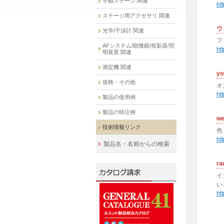
手動ステージ 関連
ht
ステージ用アクセサリ 関連
ウ
光学/干渉計 関連
フ
AFシステム/顕微鏡/投影器/照
htt
明装置 関連
測定機 関連
yo
規格・その他
オ
ht
製品の使用例
製品の特注例
we
技術情報リンク
色
ht
製品名・名称からの検索
ra
イ
い
htt