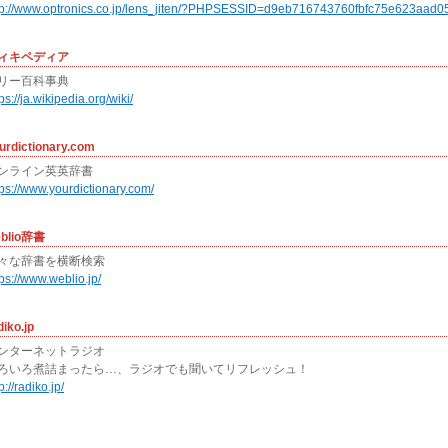
tp://www.optronics.co.jp/lens_jiten/?PHPSESSID=d9eb716743760fbfc75e623aad0
ィキペディア
リー百科事典
ps://ja.wikipedia.org/wiki/
urdictionary.com
ンライン英英辞書
tps://www.yourdictionary.com/
blio辞書
々な辞書を横断検索
tps://www.weblio.jp/
diko.jp
ンターネットラジオ
ろいろ煮詰まったら…、ラジオでも聞いてリフレッシュ！
p://radiko.jp/