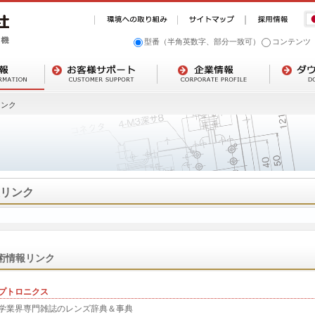
型番（半角英数字、部分一致可）
コンテンツ
リンク
リンク
術情報リンク
プトロニクス
学業界専門雑誌のレンズ辞典＆事典