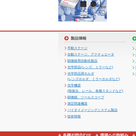
手動ステージ
自動ステージ、アクチュエータ
顕微鏡用自動化製品
光学部品(レンズ、ミラーなど)
光学部品用ホルダ
(レンズホルダ、ミラーホルダなど)
光学機器
(除振台、レール、各種スタンドなど)
顕微鏡、ツールスコープ
測定関連機器
バイオイメージングシステム製品
技術情報