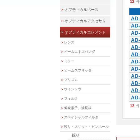
12
件
オプティカルベース
AD-
オプティカルアクセサリ
AD-
オプティカルエレメント
AD-
AD-
レンズ
AD-
ビームエキスパンダ
AD-
ミラー
AD
AD
ビームスプリッタ
AD
プリズム
AD
ウインドウ
AD
AD
フィルタ
12
件
偏光素子、波長板
スペイシャルフィルタ
絞り・スリット・ピンホール
絞り