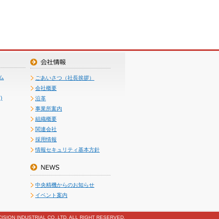
ム
ごあいさつ（社長挨拶）
会社概要
)
沿革
事業所案内
組織概要
関連会社
採用情報
情報セキュリティ基本方針
中央精機からのお知らせ
イベント案内
ISION INDUSTRIAL CO.,LTD. ALL RIGHT RESERVED.