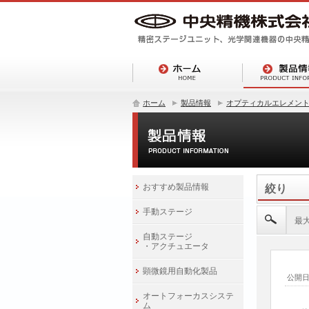
ホーム
製品情報
オプティカルエレメン
おすすめ製品情報
絞り
手動ステージ
最大
自動ステージ
・アクチュエータ
顕微鏡用自動化製品
公開
オートフォーカスシステ
ム