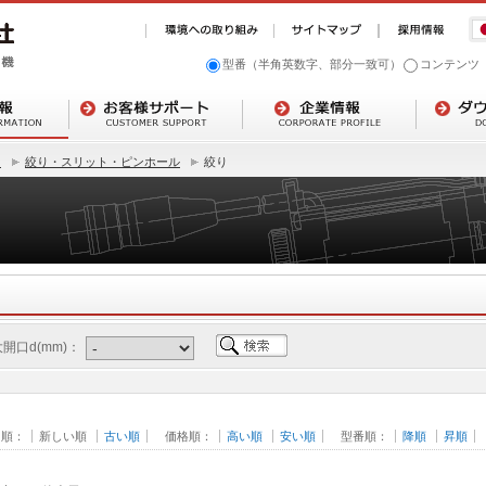
型番（半角英数字、部分一致可）
コンテンツ
ト
絞り・スリット・ピンホール
絞り
開口d(mm)：
日順：
新しい順
古い順
価格順：
高い順
安い順
型番順：
降順
昇順