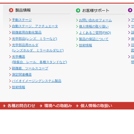
手動ステージ
お問い合わせフォーム
自動ステージ、アクチュエータ
個人情報の取り扱い
顕微鏡用自動化製品
よくあるご質問(FAQ)
光学部品(レンズ、ミラーなど)
製品の保証について
光学部品用ホルダ
技術情報
(レンズホルダ、ミラーホルダなど)
図
光学機器
(除振台、レール、各種スタンドなど)
顕微鏡、ツールスコープ
測定関連機器
バイオイメージングシステム製品
技術情報