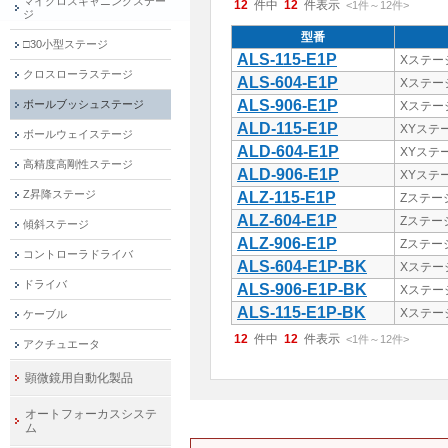
マイクロスキャニングステー
12
件中
12
件表示
<1
件
～
12
件
>
ジ
型番
□30小型ステージ
ALS-115-E1P
Xステー
クロスローラステージ
ALS-604-E1P
Xステー
ALS-906-E1P
ボールブッシュステージ
Xステー
ALD-115-E1P
XYステ
ボールウェイステージ
ALD-604-E1P
XYステ
高精度高剛性ステージ
ALD-906-E1P
XYステ
Z昇降ステージ
ALZ-115-E1P
Zステー
ALZ-604-E1P
Zステー
傾斜ステージ
ALZ-906-E1P
Zステー
コントローラドライバ
ALS-604-E1P-BK
Xステー
ドライバ
ALS-906-E1P-BK
Xステー
ALS-115-E1P-BK
Xステー
ケーブル
12
件中
12
件表示
<1
件
～
12
件
>
アクチュエータ
顕微鏡用自動化製品
オートフォーカスシステ
ム