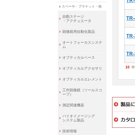
TR-
スペーサ・ブラケット・他
自動ステージ
TR-
・アクチュエータ
顕微鏡用自動化製品
TR-
オートフォーカスシステ
ム
TR-
オプティカルベース
10
件
オプティカルアクセサリ
オプティカルエレメント
工作顕微鏡（ツールスコ
ープ）
測定関連機器
バイオイメージング
システム製品
技術情報