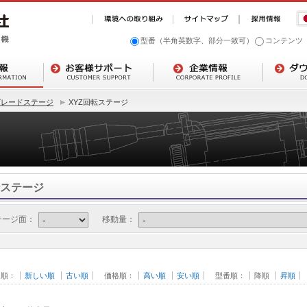
型番（半角英数字、部分一致可）
コンテンツ
グレードステージ
XYZ回転ステージ
転ステージ
テージ面：
移動量：
日順：
新しい順
古い順
価格順：
高い順
安い順
型番順：
降順
昇順