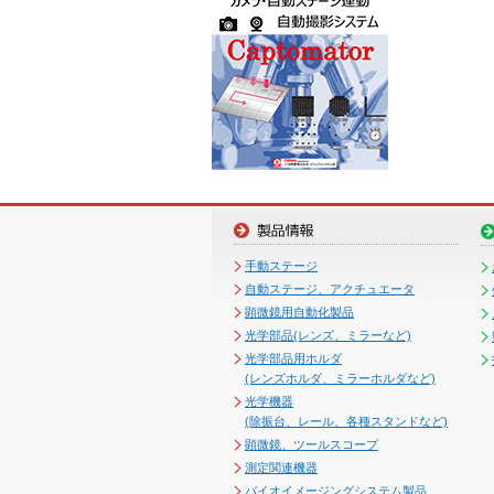
手動ステージ
自動ステージ、アクチュエータ
顕微鏡用自動化製品
光学部品(レンズ、ミラーなど)
光学部品用ホルダ
(レンズホルダ、ミラーホルダなど)
光学機器
(除振台、レール、各種スタンドなど)
顕微鏡、ツールスコープ
測定関連機器
バイオイメージングシステム製品