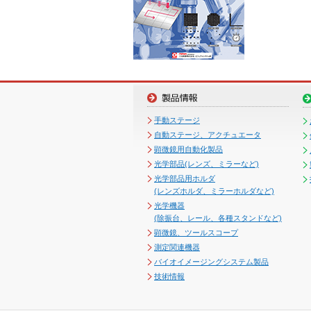
手動ステージ
自動ステージ、アクチュエータ
顕微鏡用自動化製品
光学部品(レンズ、ミラーなど)
光学部品用ホルダ
(レンズホルダ、ミラーホルダなど)
光学機器
(除振台、レール、各種スタンドなど)
顕微鏡、ツールスコープ
測定関連機器
バイオイメージングシステム製品
技術情報