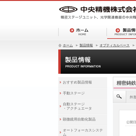
ホーム
製品情報
オプティカルベース
おすすめ製品情報
精密鋳鉄
手動ステージ
外形
自動ステージ
・アクチュエータ
顕微鏡用自動化製品
公開
オートフォーカスシステ
ム