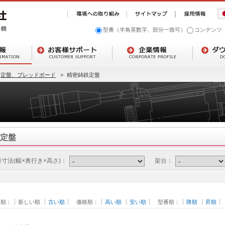
型番（半角英数字、部分一致可）
コンテンツ
定盤、ブレッドボード
精密鋳鉄定盤
定盤
寸法(幅×奥行き×高さ)：
架台：
日順：
新しい順
古い順
価格順：
高い順
安い順
型番順：
降順
昇順