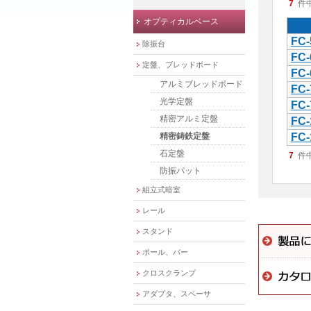
7
件
オプティカルベース
FC-
除振台
FC-
定盤、ブレッドボード
FC-
アルミブレッドボード
FC-
光学定盤
FC-
精密アルミ定盤
FC-
精密鋳鉄定盤
FC-
石定盤
7
件
防振パット
組立式暗室
レール
スタンド
ポール、バー
クロスクランプ
アダプタ、スペーサ