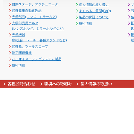
自動ステージ、アクチュエータ
個人情報の取り扱い
顕微鏡用自動化製品
よくあるご質問(FAQ)
光学部品(レンズ、ミラーなど)
製品の保証について
光学部品用ホルダ
技術情報
(レンズホルダ、ミラーホルダなど)
図
光学機器
(除振台、レール、各種スタンドなど)
顕微鏡、ツールスコープ
測定関連機器
バイオイメージングシステム製品
技術情報