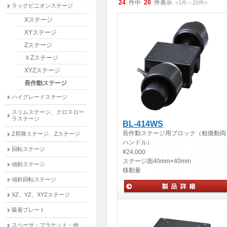
24
件中
20
件表示
<1
件
～
20
件
>
ラックピニオンステージ
Xステージ
XYステージ
Zステージ
ＸZステージ
XYZステージ
長作動ステージ
ハイグレードステージ
スリムステージ、クロスロー
ラステージ
BL-414WS
長作動ステージ用ブロック（粗微動両
Z昇降ステージ、Zステージ
ハンドル）
回転ステージ
¥24,000
ステージ面
40mm×40mm
傾斜ステージ
移動量
傾斜回転ステージ
XZ、YZ、XYZステージ
手動ステージ
吸着プレート
スペーサ・ブラケット・他