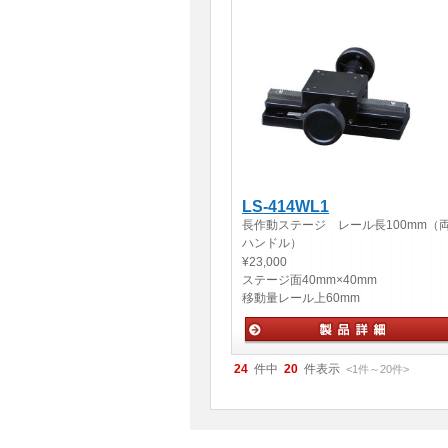
LS-414WL1
長作動ステージ レール長100mm（
ハンドル）
¥23,000
ステージ面
40mm×40mm
移動量
レール上60mm
手動ステージ
24
件中
20
件表示
<1
件
～
20
件
>