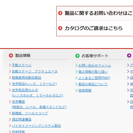
手動ステージ
お問い合わせフォーム
自動ステージ、アクチュエータ
個人情報の取り扱い
顕微鏡用自動化製品
よくあるご質問(FAQ)
光学部品(レンズ、ミラーなど)
製品の保証について
光学部品用ホルダ
技術情報
(レンズホルダ、ミラーホルダなど)
図
光学機器
(除振台、レール、各種スタンドなど)
顕微鏡、ツールスコープ
測定関連機器
バイオイメージングシステム製品
技術情報