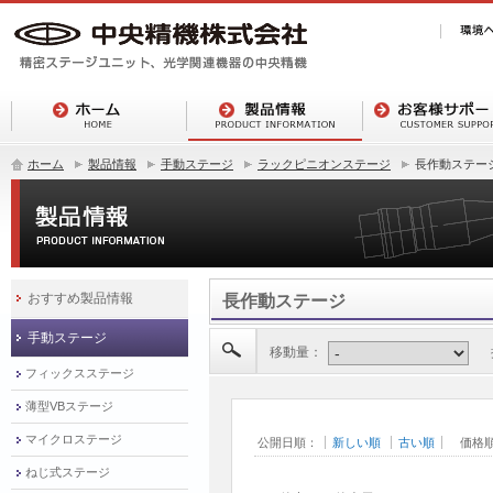
ホーム
製品情報
手動ステージ
ラックピニオンステージ
長作動ステー
おすすめ製品情報
長作動ステージ
手動ステージ
移動量：
フィックスステージ
薄型VBステージ
マイクロステージ
公開日順：
新しい順
古い順
価格
ねじ式ステージ