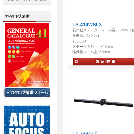
LS-414WSL3
長作動ステージ レール長300mm（
微動両ハンドル）
¥36,000
ステージ面
40mm×40mm
移動量
レール上260mm
手動ステージ