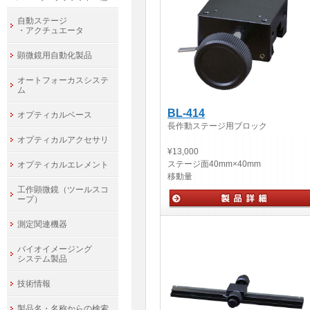
自動ステージ
・アクチュエータ
顕微鏡用自動化製品
オートフォーカスシステ
ム
BL-414
オプティカルベース
長作動ステージ用ブロック
オプティカルアクセサリ
¥13,000
ステージ面
40mm×40mm
オプティカルエレメント
移動量
工作顕微鏡（ツールスコ
ープ）
手動ステージ
測定関連機器
バイオイメージング
システム製品
技術情報
製品名・名称からの検索