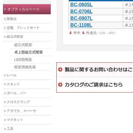
BC-0605L
卓上
オプティカルベース
BC-0706L
卓上
BC-0907L
卓上
除振台
BC-1108L
卓上
定盤、ブレッドボード
4
件中
4
件表示
<1
件
～
4
件
>
組立式暗室
組立式暗室
卓上型組立式暗室
LED照明具
暗室用換気扇
レール
スタンド
ポール、バー
クロスクランプ
アダプタ、スペーサ
マグネット
工具