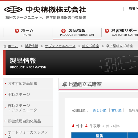
ホーム
製品情報
オプティカルベース
組立式暗室
卓上型組立式暗室
おすすめ製品情報
卓上型組立式暗室
手動ステージ
自動ステージ
・アクチュエータ
公開日順：
新しい順
古い順
価格
顕微鏡用自動化製品
4
件中
4
件表示
<1
件
～
4
件
>
オートフォーカスシステ
型番
ム