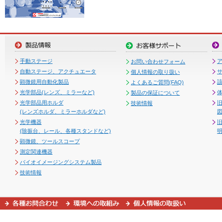
手動ステージ
お問い合わせフォーム
自動ステージ、アクチュエータ
個人情報の取り扱い
顕微鏡用自動化製品
よくあるご質問(FAQ)
光学部品(レンズ、ミラーなど)
製品の保証について
光学部品用ホルダ
技術情報
(レンズホルダ、ミラーホルダなど)
図
光学機器
(除振台、レール、各種スタンドなど)
顕微鏡、ツールスコープ
測定関連機器
バイオイメージングシステム製品
技術情報