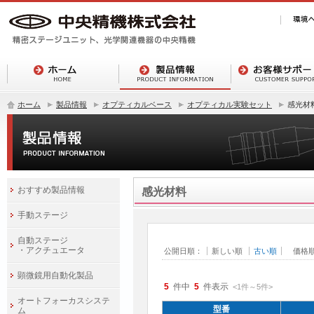
ホーム
製品情報
オプティカルベース
オプティカル実験セット
感光材
おすすめ製品情報
感光材料
手動ステージ
自動ステージ
・アクチュエータ
公開日順：
新しい順
古い順
価格
顕微鏡用自動化製品
5
件中
5
件表示
<1
件
～
5
件
>
オートフォーカスシステ
型番
ム