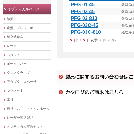
PFG-01-45
銀塩系感
オプティカルベース
PFG-03-45
銀塩系
PFG-03-810
銀塩系
除振台
PFG-03C-45
銀塩系
定盤、ブレッドボード
PFG-03C-810
銀塩系
組立式暗室
5
件中
5
件表示
<1
件
～
5
件
>
レール
スタンド
ポール、バー
クロスクランプ
アダプタ、スペーサ
マグネット
工具
絞り・スリット・ピンホール
レーザー関連製品
オプティカル実験セット