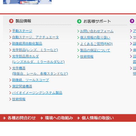
手動ステージ
お問い合わせフォーム
自動ステージ、アクチュエータ
個人情報の取り扱い
顕微鏡用自動化製品
よくあるご質問(FAQ)
光学部品(レンズ、ミラーなど)
製品の保証について
光学部品用ホルダ
技術情報
(レンズホルダ、ミラーホルダなど)
図
光学機器
(除振台、レール、各種スタンドなど)
顕微鏡、ツールスコープ
測定関連機器
バイオイメージングシステム製品
技術情報