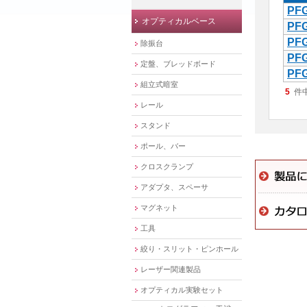
PFG
オプティカルベース
PFG
PFG
除振台
PFG
定盤、ブレッドボード
PFG
組立式暗室
5
件
レール
スタンド
ポール、バー
クロスクランプ
アダプタ、スペーサ
マグネット
工具
絞り・スリット・ピンホール
レーザー関連製品
オプティカル実験セット