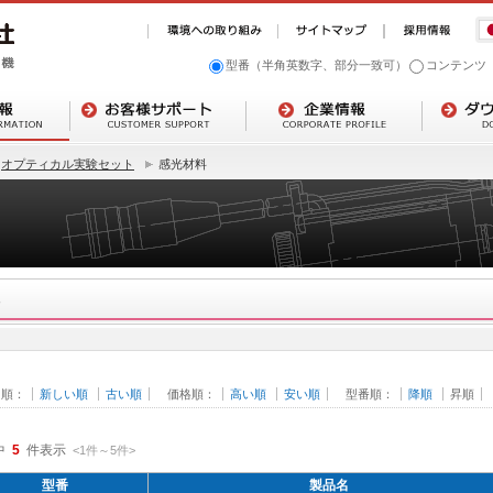
型番（半角英数字、部分一致可）
コンテンツ
オプティカル実験セット
感光材料
日順：
新しい順
古い順
価格順：
高い順
安い順
型番順：
降順
昇順
中
5
件表示
<1
件
～
5
件
>
型番
製品名