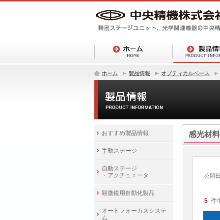
ホーム
製品情報
オプティカルベース
おすすめ製品情報
感光材料
手動ステージ
自動ステージ
・アクチュエータ
公開
顕微鏡用自動化製品
5
件
オートフォーカスシステ
ム